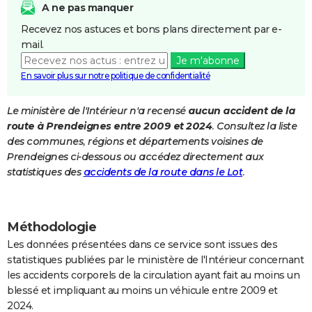
A ne pas manquer
City break
Voyage de noces
Climat
Destinations
Voyage nature
Forum
+
PHOTO
Recevez nos astuces et bons plans directement par e-
mail.
GUIDES D'ACHAT
Je m'abonne
BONS PLANS
En savoir plus sur notre politique de confidentialité
CARTE DE VOEUX
Le ministère de l'Intérieur n'a recensé
aucun accident de la
route à Prendeignes entre 2009 et 2024
. Consultez la liste
Carte Bonne année
Carte Pâques
Carte de Noël
Carte Saint-Valentin
Carte d'anniversaire
DICTIONNAIRE
des communes, régions et départements voisines de
Biographies
Expressions
Dictionnaire
Citations
Proverbes
Prendeignes ci-dessous ou accédez directement aux
PROGRAMME TV
statistiques des
accidents de la route dans le Lot
.
COPAINS D'AVANT
Se connecter
Collèges
Universités
Service militaire
S'inscrire
Lycées
Primaires
Entreprises
Avis de recherche
AVIS DE DÉCÈS
Méthodologie
FORUM
Les données présentées dans ce service sont issues des
statistiques publiées par le ministère de l'Intérieur concernant
Lifestyle
Sport
Television
Cinema
Bricolage
Culture
Auto
Voyage
les accidents corporels de la circulation ayant fait au moins un
blessé et impliquant au moins un véhicule entre 2009 et
2024.