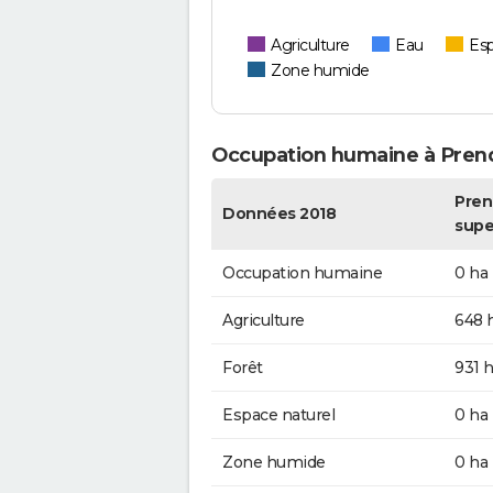
Agriculture
Eau
Esp
Zone humide
Occupation humaine à Pren
Pren
Données 2018
supe
Occupation humaine
0 ha
Agriculture
648 
Forêt
931 
Espace naturel
0 ha
Zone humide
0 ha