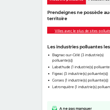
Prendeignes ne possède auc
territoire
Villes avec le plus de sites pollué
Les industries polluantes l
Bagnac-sur-Célé (3 industrie(s)
polluante(s))
Labathude (1 industrie(s) polluante(
Figeac (3 industrie(s) polluante(s))
Gorses (1 industrie(s) polluante(s))
Latronquière (1 industrie(s) polluan
A ne pas manquer