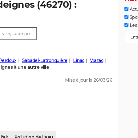
deignes (46270) :
Actu
Spo
Les 
-Perdoux
Sabadel-Latronquière
Linac
Viazac
gnes à une autre ville
Mise à jour le 26/03/26
l'air
Pollution de l'eau