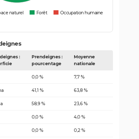
ace naturel
Forêt
Occupation humaine
deignes
deignes :
Prendeignes :
Moyenne
rficie
pourcentage
nationale
0,0 %
7,7 %
ha
41,1 %
63,8 %
ha
58,9 %
23,6 %
0,0 %
4,0 %
0,0 %
0,2 %