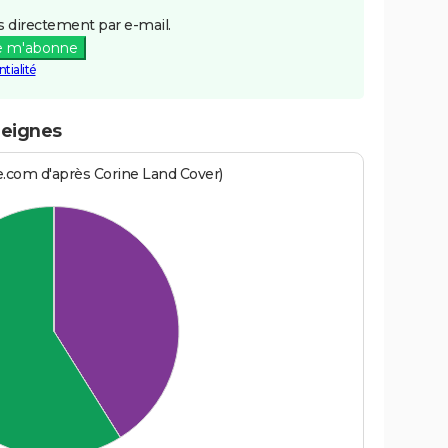
 directement par e-mail.
e m'abonne
tialité
deignes
e.com d'après Corine Land Cover)