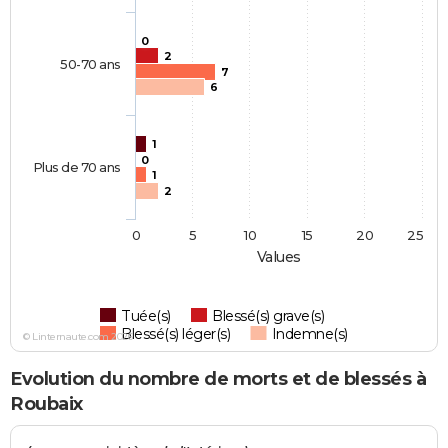
0
2
50-70 ans
7
6
1
0
Plus de 70 ans
1
2
0
5
10
15
20
25
Values
Tuée(s)
Blessé(s) grave(s)
Blessé(s) léger(s)
Indemne(s)
© Linternaute.com 2026
Evolution du nombre de morts et de blessés à
Roubaix