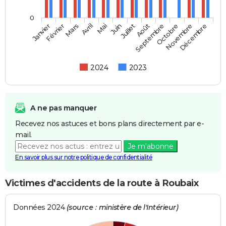
0
Janvier
Février
Mars
Avril
Mai
Juin
Juillet
Septembre
Août
Octobre
Novembre
Décembre
2024
2023
A ne pas manquer
Recevez nos astuces et bons plans directement par e-
mail.
Je m'abonne
En savoir plus sur notre politique de confidentialité
Victimes d'accidents de la route à Roubaix
Données 2024
(source : ministère de l'Intérieur)