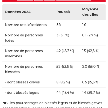
Moyenne
Données 2024
Roubaix
des villes
Nombre total d'accidents
38
1,6
Nombre de personnes
3 (3,1 %)
0,1 (2,7 %)
tuées
Nombre de personnes
42 (43,3 %)
1,5 (42,3 %)
indemnes
Nombre de personnes
52 (53,6 %)
2,0 (55,0 %)
blessées
- dont blessés graves
8 (8,2 %)
0,5 (15,3 %)
- dont blessés légers
44 (45,4 %)
1,4 (39,7 %)
NB :
les pourcentages de blessés légers et de blessés graves