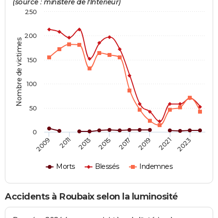
(source : ministère de l'Intérieur)
250
200
Nombre de victimes
150
100
50
0
2019
2021
2023
2009
2011
2013
2015
2017
Morts
Blessés
Indemnes
Accidents à Roubaix selon la luminosité