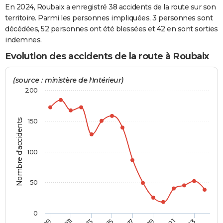
En 2024, Roubaix a enregistré 38 accidents de la route sur son
City break
Voyage de noces
Climat
Destinations
Voyage nature
Forum
+
PHOTO
territoire. Parmi les personnes impliquées, 3 personnes sont
décédées, 52 personnes ont été blessées et 42 en sont sorties
GUIDES D'ACHAT
indemnes.
BONS PLANS
Evolution des accidents de la route à Roubaix
CARTE DE VOEUX
(source : ministère de l'Intérieur)
Carte Bonne année
Carte Pâques
Carte de Noël
Carte Saint-Valentin
Carte d'anniversaire
200
DICTIONNAIRE
Biographies
Expressions
Dictionnaire
Citations
Proverbes
PROGRAMME TV
Nombre d'accidents
150
COPAINS D'AVANT
Se connecter
Collèges
Universités
Service militaire
S'inscrire
Lycées
Primaires
Entreprises
Avis de recherche
100
AVIS DE DÉCÈS
FORUM
50
Lifestyle
Sport
Television
Cinema
Bricolage
Culture
Auto
Voyage
0