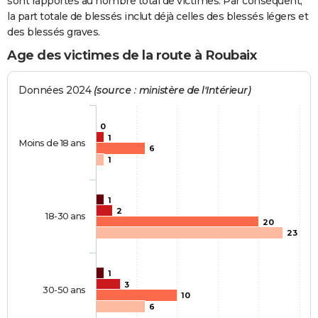
sont rapportés au nombre total de victimes. Par conséquent,
la part totale de blessés inclut déjà celles des blessés légers et
des blessés graves.
Age des victimes de la route à Roubaix
Données 2024
(source : ministère de l'Intérieur)
0
1
Moins de 18 ans
6
1
1
2
18-30 ans
20
23
1
3
30-50 ans
10
6