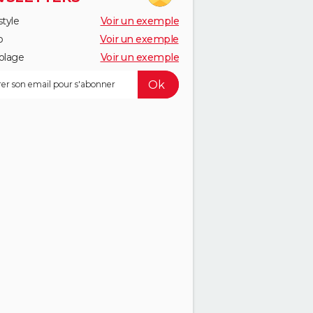
style
Voir un exemple
o
Voir un exemple
olage
Voir un exemple