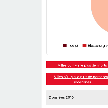
Tué(s)
Blessé(s) gra
Villes où il y a le plus de morts
Villes où il y a le plus de personn
indemnes
Données 2010