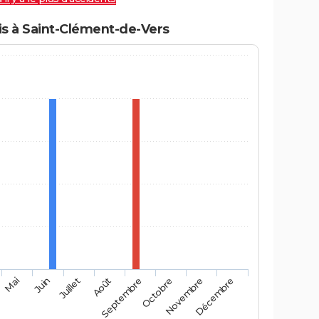
s à Saint-Clément-de-Vers
Mai
Août
Novembre
Juin
Septembre
Décembre
Juillet
Octobre