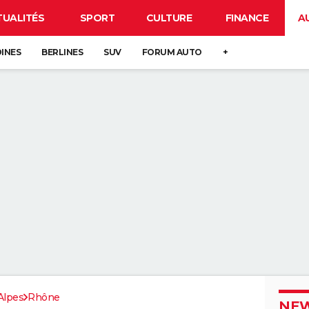
TUALITÉS
SPORT
CULTURE
FINANCE
A
DINES
BERLINES
SUV
FORUM AUTO
+
Alpes
Rhône
NEW