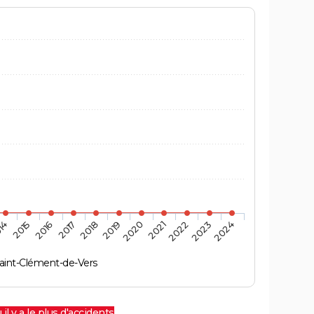
14
2015
2016
2017
2018
2019
2020
2021
2022
2023
2024
aint-Clément-de-Vers
 il y a le plus d'accidents