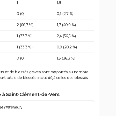
1
1,9
0 (0)
0,1 (2,7 %)
2 (66,7 %)
1,7 (40,9 %)
1 (33,3 %)
2,4 (56,5 %)
1 (33,3 %)
0,9 (20,2 %)
0 (0)
1,5 (36,3 %)
ers et de blessés graves sont rapportés au nombre
art totale de blessés inclut déjà celles des blessés
e à Saint-Clément-de-Vers
e l'Intérieur)