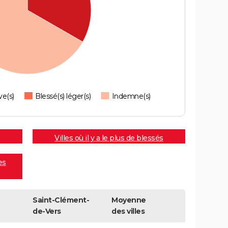
ve(s)
Blessé(s) léger(s)
Indemne(s)
Villes où il y a le plus de blessés
es
Saint-Clément-
Moyenne
de-Vers
des villes