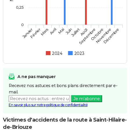
0,25
0
Février
Mai
Août
Novembre
Mars
Juin
Septembre
Décembre
Janvier
Avril
Juillet
Octobre
2024
2023
A ne pas manquer
Recevez nos astuces et bons plans directement par e-
mail.
Je m'abonne
En savoir plus sur notre politique de confidentialité
Victimes d'accidents de la route à Saint-Hilaire-
de-Briouze