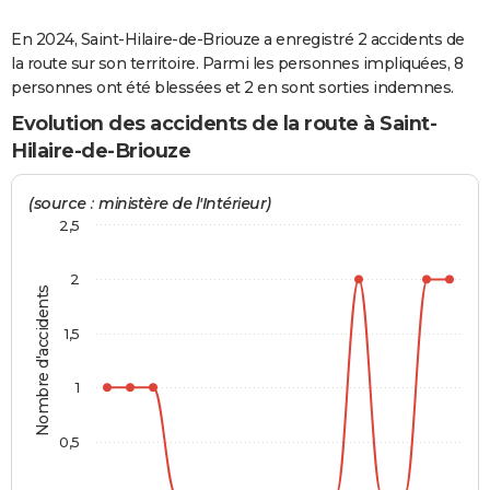
City break
Voyage de noces
Climat
Destinations
Voyage nature
Forum
+
PHOTO
En 2024, Saint-Hilaire-de-Briouze a enregistré 2 accidents de
la route sur son territoire. Parmi les personnes impliquées, 8
GUIDES D'ACHAT
personnes ont été blessées et 2 en sont sorties indemnes.
BONS PLANS
Evolution des accidents de la route à Saint-
Hilaire-de-Briouze
CARTE DE VOEUX
Carte Bonne année
Carte Pâques
Carte de Noël
Carte Saint-Valentin
Carte d'anniversaire
(source : ministère de l'Intérieur)
DICTIONNAIRE
2,5
Biographies
Expressions
Dictionnaire
Citations
Proverbes
PROGRAMME TV
2
COPAINS D'AVANT
Nombre d'accidents
Se connecter
Collèges
Universités
Service militaire
S'inscrire
Lycées
Primaires
Entreprises
Avis de recherche
1,5
AVIS DE DÉCÈS
FORUM
1
Lifestyle
Sport
Television
Cinema
Bricolage
Culture
Auto
Voyage
0,5