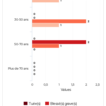
1
0
0
30-50 ans
2
1
0
2
50-70 ans
1
0
0
0
Plus de 70 ans
0
0
0
0,5
1
1,5
2
2,5
Values
Tuée(s)
Blessé(s) grave(s)