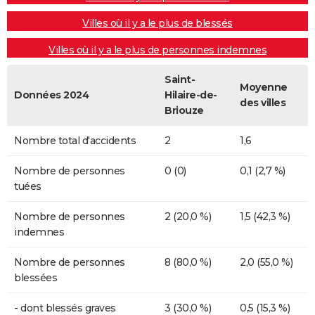
Villes où il y a le plus de blessés
Villes où il y a le plus de personnes indemnes
Saint-
Moyenne
Données 2024
Hilaire-de-
des villes
Briouze
Nombre total d'accidents
2
1,6
Nombre de personnes
0 (0)
0,1 (2,7 %)
tuées
Nombre de personnes
2 (20,0 %)
1,5 (42,3 %)
indemnes
Nombre de personnes
8 (80,0 %)
2,0 (55,0 %)
blessées
- dont blessés graves
3 (30,0 %)
0,5 (15,3 %)