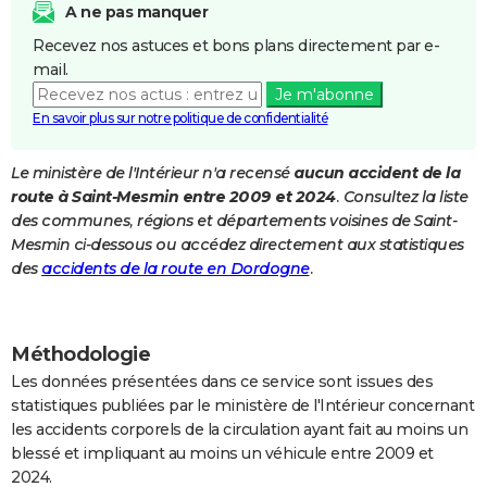
A ne pas manquer
City break
Voyage de noces
Climat
Destinations
Voyage nature
Forum
+
PHOTO
Recevez nos astuces et bons plans directement par e-
mail.
GUIDES D'ACHAT
Je m'abonne
BONS PLANS
En savoir plus sur notre politique de confidentialité
CARTE DE VOEUX
Le ministère de l'Intérieur n'a recensé
aucun accident de la
route à Saint-Mesmin entre 2009 et 2024
. Consultez la liste
Carte Bonne année
Carte Pâques
Carte de Noël
Carte Saint-Valentin
Carte d'anniversaire
DICTIONNAIRE
des communes, régions et départements voisines de Saint-
Biographies
Expressions
Dictionnaire
Citations
Proverbes
Mesmin ci-dessous ou accédez directement aux statistiques
PROGRAMME TV
des
accidents de la route en Dordogne
.
COPAINS D'AVANT
Se connecter
Collèges
Universités
Service militaire
S'inscrire
Lycées
Primaires
Entreprises
Avis de recherche
AVIS DE DÉCÈS
Méthodologie
FORUM
Les données présentées dans ce service sont issues des
statistiques publiées par le ministère de l'Intérieur concernant
Lifestyle
Sport
Television
Cinema
Bricolage
Culture
Auto
Voyage
les accidents corporels de la circulation ayant fait au moins un
blessé et impliquant au moins un véhicule entre 2009 et
2024.