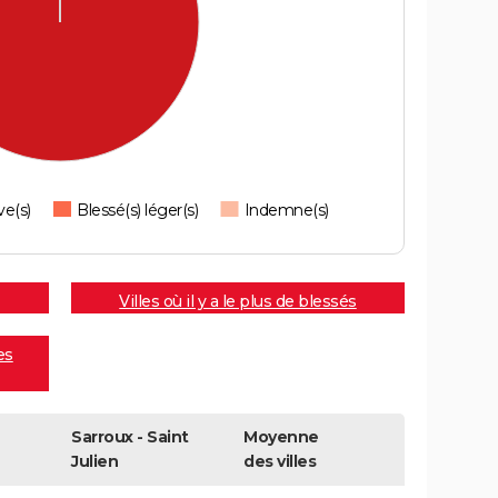
ve(s)
Blessé(s) léger(s)
Indemne(s)
Villes où il y a le plus de blessés
es
Sarroux - Saint
Moyenne
Julien
des villes