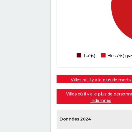
Tué(s)
Blessé(s) gra
Villes où il y a le plus de morts
Villes où il y a le plus de personn
indemnes
Données 2024