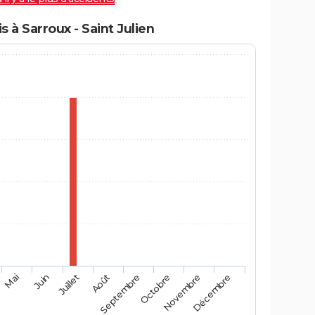
à Sarroux - Saint Julien
Mai
Août
Novembre
Juin
Septembre
Décembre
Juillet
Octobre