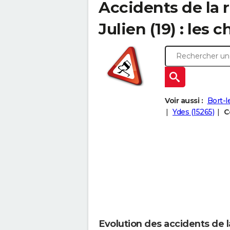
Accidents de la r
Julien (19) : les c
Voir aussi :
Bort-l
Ydes (15265)
C
Evolution des accidents de la