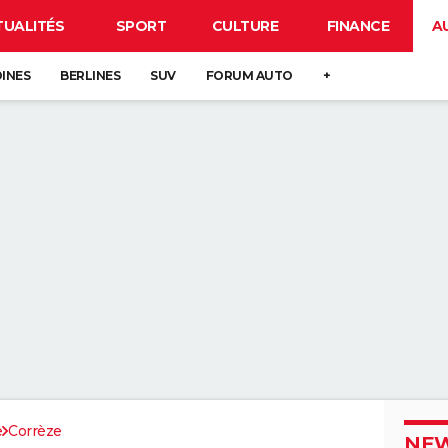
TUALITÉS
SPORT
CULTURE
FINANCE
A
DINES
BERLINES
SUV
FORUM AUTO
+
e
Corrèze
NEW