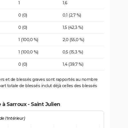
1
1,6
0 (0)
0,1 (2,7 %)
0 (0)
1,5 (42,3 %)
1 (100,0 %)
2,0 (55,0 %)
1 (100,0 %)
0,5 (15,3 %)
0 (0)
1,4 (39,7 %)
ers et de blessés graves sont rapportés au nombre
art totale de blessés inclut déjà celles des blessés
à Sarroux - Saint Julien
e l'Intérieur)