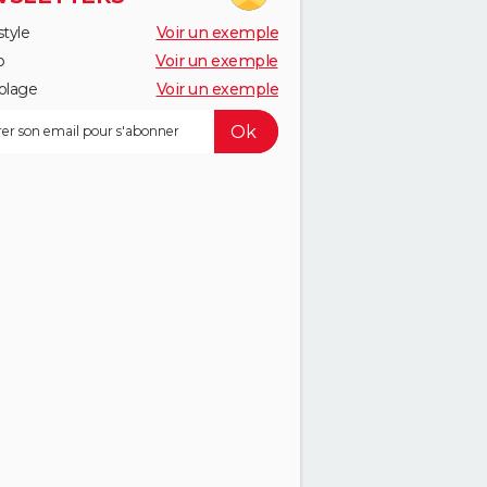
style
Voir un exemple
o
Voir un exemple
olage
Voir un exemple