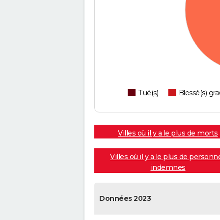
Tué(s)
Blessé(s) gra
Villes où il y a le plus de morts
Villes où il y a le plus de personn
indemnes
Données 2023