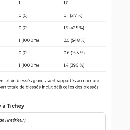
1
1,6
0 (0)
0,1 (2,7 %)
0 (0)
1,5 (42,5 %)
1 (100,0 %)
2,0 (54,8 %)
0 (0)
0,6 (15,3 %)
1 (100,0 %)
1,4 (39,5 %)
ers et de blessés graves sont rapportés au nombre
art totale de blessés inclut déjà celles des blessés
e à Tichey
e l'Intérieur)