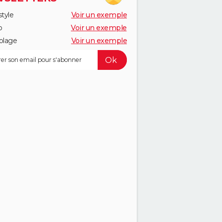
style
Voir un exemple
o
Voir un exemple
olage
Voir un exemple