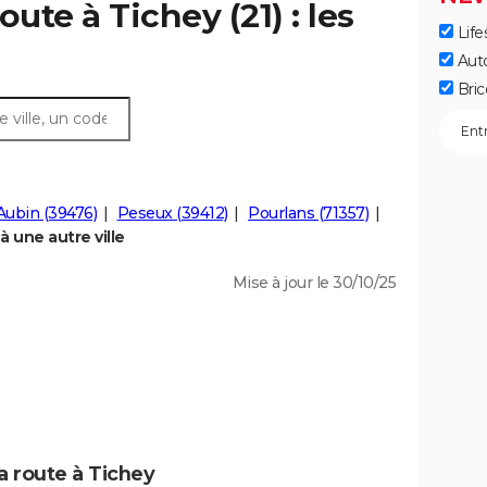
ute à Tichey (21) : les
Life
Aut
Bric
Aubin (39476)
Peseux (39412)
Pourlans (71357)
 une autre ville
Mise à jour le 30/10/25
a route à Tichey