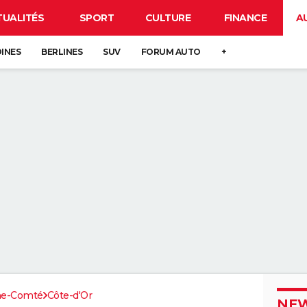
TUALITÉS
SPORT
CULTURE
FINANCE
A
DINES
BERLINES
SUV
FORUM AUTO
+
he-Comté
Côte-d'Or
NEW