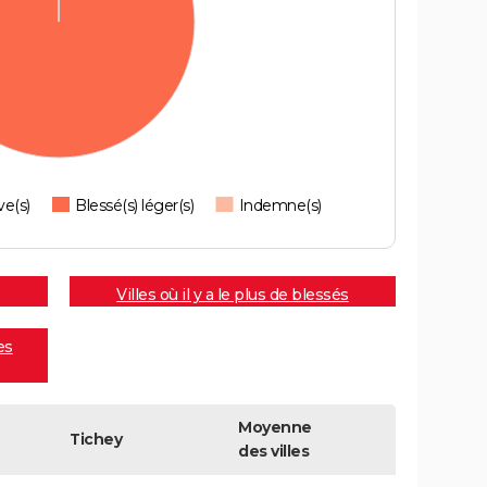
ve(s)
Blessé(s) léger(s)
Indemne(s)
Villes où il y a le plus de blessés
es
Moyenne
Tichey
des villes