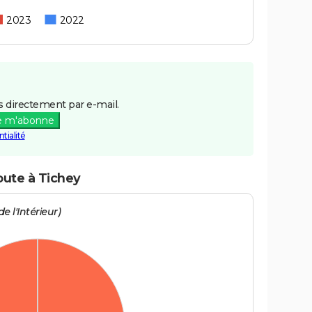
2023
2022
 directement par e-mail.
e m'abonne
tialité
oute à Tichey
e l'Intérieur)