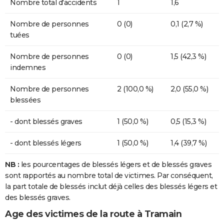
Nombre total d'accidents
1
1,6
Nombre de personnes
0 (0)
0,1 (2,7 %)
tuées
Nombre de personnes
0 (0)
1,5 (42,3 %)
indemnes
Nombre de personnes
2 (100,0 %)
2,0 (55,0 %)
blessées
- dont blessés graves
1 (50,0 %)
0,5 (15,3 %)
- dont blessés légers
1 (50,0 %)
1,4 (39,7 %)
NB :
les pourcentages de blessés légers et de blessés graves
sont rapportés au nombre total de victimes. Par conséquent,
la part totale de blessés inclut déjà celles des blessés légers et
des blessés graves.
Age des victimes de la route à Tramain