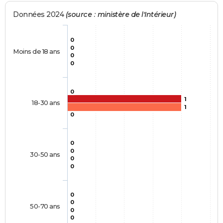
Données 2024
(source : ministère de l'Intérieur)
0
0
Moins de 18 ans
0
0
0
1
18-30 ans
1
0
0
0
30-50 ans
0
0
0
0
50-70 ans
0
0