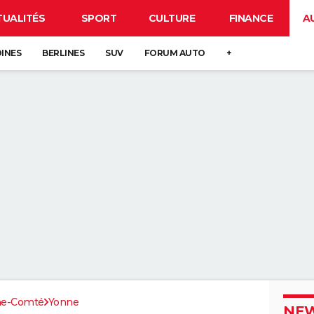
TUALITÉS
SPORT
CULTURE
FINANCE
A
DINES
BERLINES
SUV
FORUM AUTO
+
he-Comté
Yonne
NEW