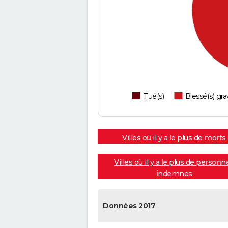
Tué(s)
Blessé(s) gra
Villes où il y a le plus de morts
Villes où il y a le plus de personn
indemnes
Données 2017