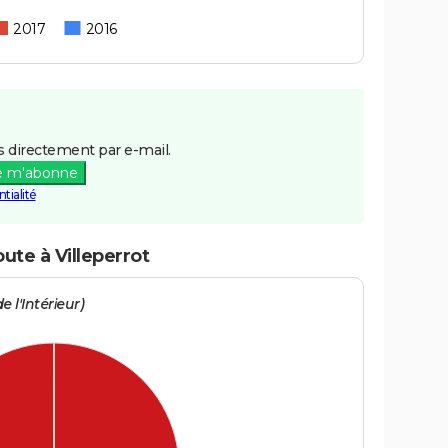
2017
2016
 directement par e-mail.
e m'abonne
tialité
ute à Villeperrot
e l'Intérieur)