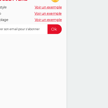
style
Voir un exemple
o
Voir un exemple
olage
Voir un exemple