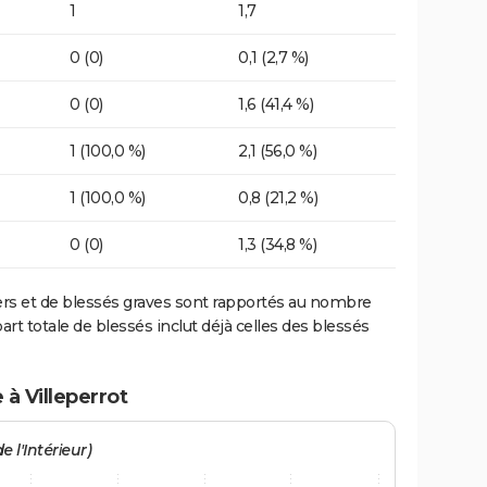
1
1,7
0 (0)
0,1 (2,7 %)
0 (0)
1,6 (41,4 %)
1 (100,0 %)
2,1 (56,0 %)
1 (100,0 %)
0,8 (21,2 %)
0 (0)
1,3 (34,8 %)
ers et de blessés graves sont rapportés au nombre
art totale de blessés inclut déjà celles des blessés
 à Villeperrot
e l'Intérieur)