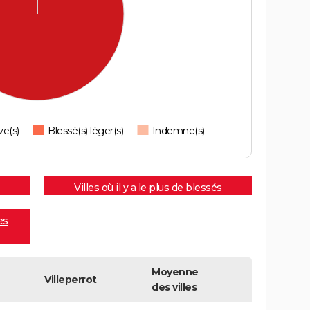
ve(s)
Blessé(s) léger(s)
Indemne(s)
Villes où il y a le plus de blessés
es
Moyenne
Villeperrot
des villes