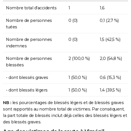
Nombre total d'accidents
1
1,6
Nombre de personnes
0 (0)
0,1 (2,7 %)
tuées
Nombre de personnes
0 (0)
1,5 (42,5 %)
indemnes
Nombre de personnes
2 (100,0 %)
2,0 (54,8 %)
blessées
- dont blessés graves
1 (50,0 %)
0,6 (15,3 %)
- dont blessés légers
1 (50,0 %)
1,4 (39,5 %)
NB :
les pourcentages de blessés légers et de blessés graves
sont rapportés au nombre total de victimes. Par conséquent,
la part totale de blessés inclut déjà celles des blessés légers et
des blessés graves.