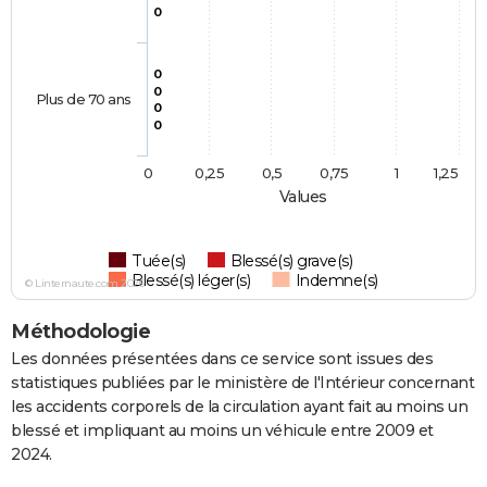
0
0
0
Plus de 70 ans
0
0
0
0,25
0,5
0,75
1
1,25
Values
Tuée(s)
Blessé(s) grave(s)
Blessé(s) léger(s)
Indemne(s)
© Linternaute.com 2026
Méthodologie
Les données présentées dans ce service sont issues des
statistiques publiées par le ministère de l'Intérieur concernant
les accidents corporels de la circulation ayant fait au moins un
blessé et impliquant au moins un véhicule entre 2009 et
2024.