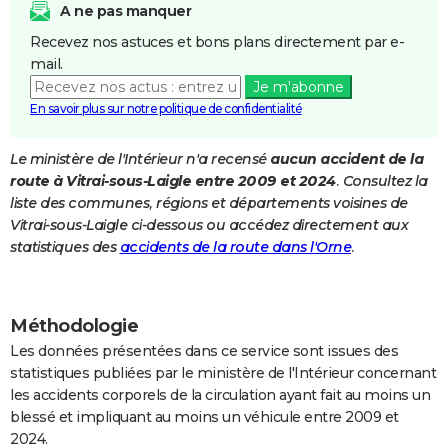
A ne pas manquer
City break
Voyage de noces
Climat
Destinations
Voyage nature
Forum
+
PHOTO
Recevez nos astuces et bons plans directement par e-
mail.
GUIDES D'ACHAT
Je m'abonne
BONS PLANS
En savoir plus sur notre politique de confidentialité
CARTE DE VOEUX
Le ministère de l'Intérieur n'a recensé
aucun accident de la
route à Vitrai-sous-Laigle entre 2009 et 2024
. Consultez la
Carte Bonne année
Carte Pâques
Carte de Noël
Carte Saint-Valentin
Carte d'anniversaire
DICTIONNAIRE
liste des communes, régions et départements voisines de
Biographies
Expressions
Dictionnaire
Citations
Proverbes
Vitrai-sous-Laigle ci-dessous ou accédez directement aux
PROGRAMME TV
statistiques des
accidents de la route dans l'Orne
.
COPAINS D'AVANT
Se connecter
Collèges
Universités
Service militaire
S'inscrire
Lycées
Primaires
Entreprises
Avis de recherche
AVIS DE DÉCÈS
Méthodologie
FORUM
Les données présentées dans ce service sont issues des
statistiques publiées par le ministère de l'Intérieur concernant
Lifestyle
Sport
Television
Cinema
Bricolage
Culture
Auto
Voyage
les accidents corporels de la circulation ayant fait au moins un
blessé et impliquant au moins un véhicule entre 2009 et
2024.