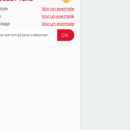
style
Voir un exemple
o
Voir un exemple
olage
Voir un exemple