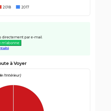
2018
2017
 directement par e-mail.
e m'abonne
tialité
oute à Voyer
e l'Intérieur)