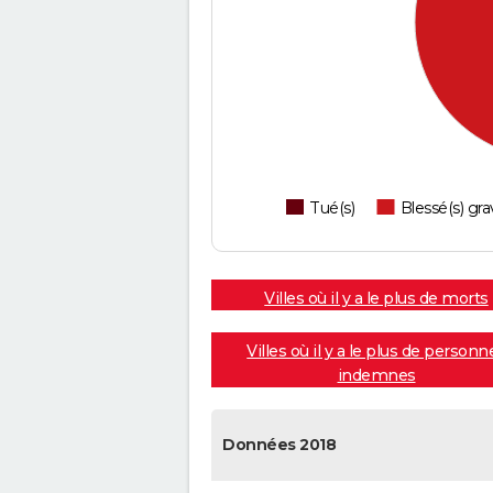
Tué(s)
Blessé(s) gra
Villes où il y a le plus de morts
Villes où il y a le plus de personn
indemnes
Données 2018