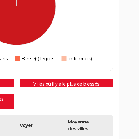
ve(s)
Blessé(s) léger(s)
Indemne(s)
Villes où il y a le plus de blessés
es
Moyenne
Voyer
des villes