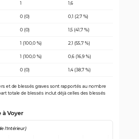
1
1,6
0 (0)
0,1 (2,7 %)
0 (0)
1,5 (41,7 %)
1 (100,0 %)
2,1 (55,7 %)
1 (100,0 %)
0,6 (16,9 %)
0 (0)
1,4 (38,7 %)
ers et de blessés graves sont rapportés au nombre
art totale de blessés inclut déjà celles des blessés
e à Voyer
e l'Intérieur)