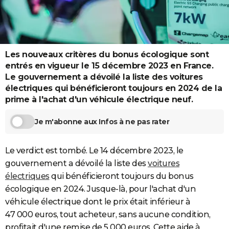
City break
Voyage de noces
Climat
Destinations
Voyage nature
Forum
+
PHOTO
GUIDES D'ACHAT
BONS PLANS
Les nouveaux critères du bonus écologique sont
entrés en vigueur le 15 décembre 2023 en France.
CARTE DE VOEUX
Le gouvernement a dévoilé la liste des voitures
électriques qui bénéficieront toujours en 2024 de la
Carte Bonne année
Carte Pâques
Carte de Noël
Carte Saint-Valentin
Carte d'anniversaire
DICTIONNAIRE
prime à l'achat d'un véhicule électrique neuf.
Biographies
Expressions
Dictionnaire
Citations
Proverbes
PROGRAMME TV
Je m'abonne aux Infos à ne pas rater
COPAINS D'AVANT
Le verdict est tombé. Le 14 décembre 2023, le
Se connecter
Collèges
Universités
Service militaire
S'inscrire
Lycées
Primaires
Entreprises
Avis de recherche
AVIS DE DÉCÈS
gouvernement a dévoilé la liste des
voitures
électriques
qui bénéficieront toujours du bonus
FORUM
écologique en 2024. Jusque-là, pour l'achat d'un
Lifestyle
Sport
Television
Cinema
Bricolage
Culture
Auto
Voyage
véhicule électrique dont le prix était inférieur à
47 000 euros, tout acheteur, sans aucune condition,
profitait d'une remise de 5 000 euros. Cette aide à