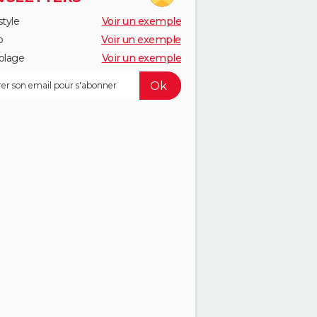
style
Voir un exemple
o
Voir un exemple
olage
Voir un exemple