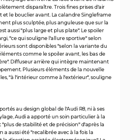
tement disparaître. Trois fines prises d'air
t et le bouclier avant. La calandre Singleframe
ment plus sculptée, plus anguleuse que sur la
t aussi "plus large et plus plate". Le spoiler
rgi, "ce qui souligne l'allure sportive" selon
érieurs sont disponibles "selon la variante du
 éléments comme le spoiler avant, les bas de
rière". Diffuseur arrière qui intègre maintenant
ppement. Plusieurs éléments de la nouvelle
s, "à l'intérieur comme à l'extérieur", souligne
tés au design global de l'Audi R8, ni à ses
ylage, Audi a apporté un soin particulier à la
plus de stabilité et de précision" d'après la
 aussi été "recalibrée avec à la fois la