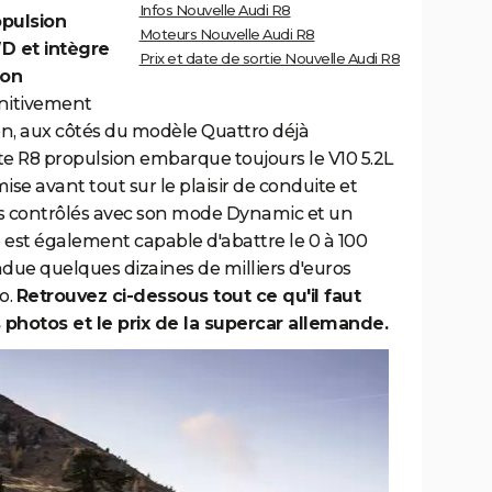
Infos Nouvelle Audi R8
opulsion
Moteurs Nouvelle Audi R8
 et intègre
Prix et date de sortie Nouvelle Audi R8
çon
initivement
on, aux côtés du modèle Quattro déjà
tte R8 propulsion embarque toujours le V10 5.2L
se avant tout sur le plaisir de conduite et
s contrôlés avec son mode Dynamic et un
e est également capable d'abattre le 0 à 100
due quelques dizaines de milliers d'euros
o.
Retrouvez ci-dessous tout ce qu'il faut
es photos et le prix de la supercar allemande.