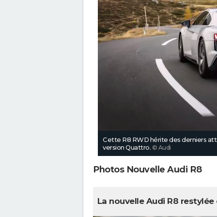
Cette R8 RWD hérite des derniers attri
version Quattro.
© Audi
Photos Nouvelle Audi R8
La nouvelle Audi R8 restylée