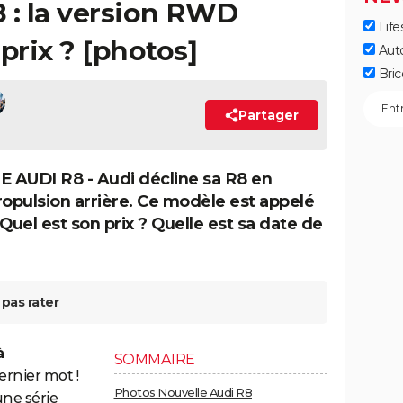
 : la version RWD
Life
 prix ? [photos]
Aut
Bric
Partager
AUDI R8 - Audi décline sa R8 en
ropulsion arrière. Ce modèle est appelé
uel est son prix ? Quelle est sa date de
pas rater
à
SOMMAIRE
ernier mot !
Photos Nouvelle Audi R8
ne série