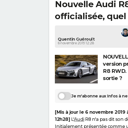
Nouvelle Audi R8
officialisée, quel
Quentin Guéroult
6 novembre 2019 12:28
NOUVELLE 
version p
R8 RWD. Q
sortie ?
Je m'abonne aux Infos à ne 
[Mis à jour le 6 novembre 2019 
12h28]
L'
Audi
R8 n'a pas dit son d
Initialement présentée comme u