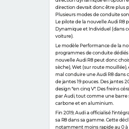
direction dynamique en option et
direction devrait donc être plus pré
Plusieurs modes de conduite sont 
Le pilote de la nouvelle Audi R8 p
Dynamique et Individuel (dans ce
voiture).
Le modèle Performance de la nouv
programmes de conduite dédiés au
nouvelle Audi R8 peut donc choi
sèche), Wet (sur route mouillée)
mal conduire une Audi R8 dans ce
de jantes 19 pouces. Des jantes 2
design "en cinq V". Des freins c
par Audi, tout comme une barre st
carbone et en aluminium.
Fin 2019, Audi a officialisé l'inté
sa R8 dans sa gamme. Cette déclin
notamment moins rapide au 0 à 1