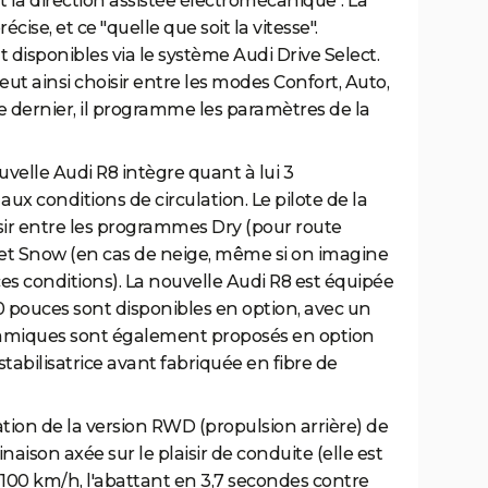
 la direction assistée électromécanique". La
cise, et ce "quelle que soit la vitesse".
disponibles via le système Audi Drive Select.
eut ainsi choisir entre les modes Confort, Auto,
 dernier, il programme les paramètres de la
elle Audi R8 intègre quant à lui 3
x conditions de circulation. Le pilote de la
sir entre les programmes Dry (pour route
, et Snow (en cas de neige, même si on imagine
s conditions). La nouvelle Audi R8 est équipée
0 pouces sont disponibles en option, avec un
éramiques sont également proposés en option
abilisatrice avant fabriquée en fibre de
gration de la version RWD (propulsion arrière) de
aison axée sur le plaisir de conduite (elle est
00 km/h, l'abattant en 3,7 secondes contre