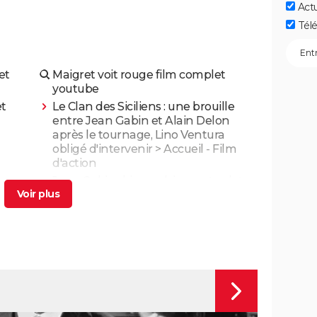
Act
Télé
et
Maigret voit rouge film complet
youtube
et
Le Clan des Siciliens : une brouille
entre Jean Gabin et Alain Delon
après le tournage, Lino Ventura
obligé d'intervenir
> Accueil - Film
d'action
Jean Gabin : biographie courte, dates,
 d'un
citations
> Guide
"La
Jean-Pierre Bacri : Agnès Jaoui, films,
 une
mort... Biographie de l'acteur
> Guide
de
 bande-
Black Widow : est-ce vraiment la
Les
dernière apparition de Scarlett
Johansson chez Marvel ?