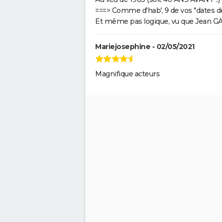
===> Comme d'hab', 9 de vos "dates de 
Morbius : y a-t-il une scène pos
Et même pas logique, vu que Jean GA
générique à la fin du film ?
Mariejosephine - 02/05/2021
Les Éternels : que signifient le
scènes post-générique ?
Explications
Magnifique acteurs
Kingsman 3 : date, casting.... C
l'on sait sur le film
The Northman
Fantastic Four : privé de réalis
où en est le film des Quatre
Fantastiques ?
Spider-Man Brand New Day : 
Holland retrouve des visages
familiers de Marvel dans la ba
annonce