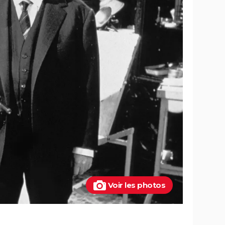
utre
Les 4 Fantastiques : le film est-il la
fèrent
renaissance espérée de Marvel ?
L'avis des critiques
Ballerina : un film d'action que les
ues,
fans de John Wick ne voudront pas
rater
t-il
Superman : est-ce que cette nouvelle
de la
version vaut le coup ? Voici ce qu'en
pensent les critiques
once :
Mission Impossible 8 : Tom Cruise
s et
refuse de répondre à cette question
que tout le monde se pose
Mission Impossible 7 : casting, avis,
 la
bande-annonce, suite, critique...
e-
Tomb Raider : synopsis, Alicia
n ne
Vikander, streaming, avis... Tout sur le
au MCU
film sur Lara Croft
Voir les photos
scènes
Uncharted : faut-il connaître le jeu
tiques,
avant de voir le film ?