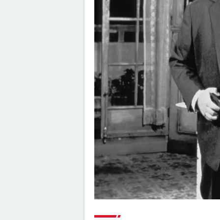
Justice League : il existe une a
version du film, les fans la pré
à l'original
Jurassic World Renaissance :
intrigue, streaming, avis, critiq
casting...
La Planète des Singes 2024 : es
indispensable de voir le reste 
saga avant de voir ce film ?
Everything Everywhere All at 
explication du film aux 7 Oscar
de sa fin
Deadpool et Wolverine : est-il
vraiment indispensable de voir
scène post-générique ?
Avengers Doomsday : la band
annonce est enfin sortie, et o
comprend plus grand chose 
Shang Chi : synopsis, casting, 
post-générique, streaming, cri
Disney+...