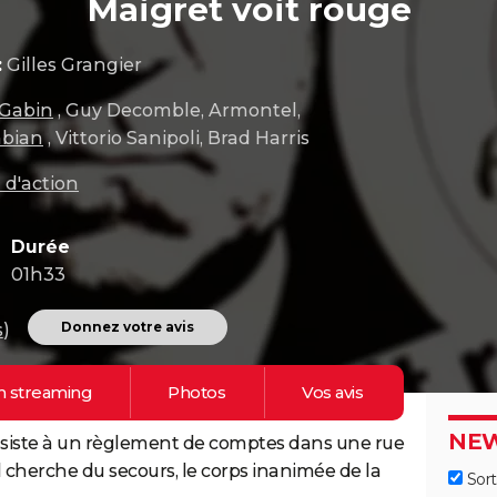
Maigret voit rouge
:
Gilles Grangier
 Gabin
, Guy Decomble, Armontel,
abian
, Vittorio Sanipoli, Brad Harris
 d'action
Durée
01h33
Donnez votre avis
s
)
n
streaming
Photos
Vos
avis
NEW
ssiste à un règlement de comptes dans une rue
cherche du secours, le corps inanimée de la
Sort