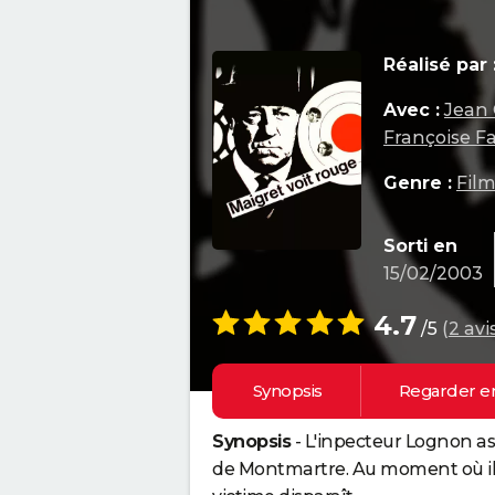
Réalisé par 
Avec :
Jean
Françoise F
Genre :
Film
Sorti en
15/02/2003
4.7
/5
(
2 avi
Synopsis
Regarder e
Synopsis
- L'inpecteur Lognon a
de Montmartre. Au moment où il 