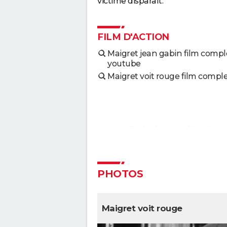
victime disparaît.
FILM D'ACTION
Maigret jean gabin film compl
youtube
Maigret voit rouge film compl
Jean Rochefort : ses films, les
femmes de sa vie... biographie
grand acteur
> Guide
L'acteur Jean-Michel Dupuis (
Boum") est mort emporté par
PHOTOS
longue maladie à 69 ans
> Gui
Fast and Furious 10 : séances,
annonce, streaming, cameo... 
Maigret voit rouge
infos