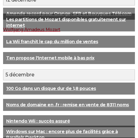
City break
Voyage de noces
Climat
Destinations
Voyage nature
Forum
+
PHOTO
Amende record pour Orange, SFR et Bouygues Télécom
Les partitions de Mozart disponibles gratuitement sur
GUIDES D'ACHAT
internet
Wolfgang Amadeus Mozart
BONS PLANS
La Wii franchit le cap du million de ventes
CARTE DE VOEUX
Carte Bonne année
Carte Pâques
Carte de Noël
Carte Saint-Valentin
Carte d'anniversaire
DICTIONNAIRE
Ten propose l'Internet mobile à bas prix
Biographies
Expressions
Dictionnaire
Citations
Proverbes
PROGRAMME TV
5 décembre
COPAINS D'AVANT
100 Go dans un disque dur de 1,8 pouces
Se connecter
Collèges
Universités
Service militaire
S'inscrire
Lycées
Primaires
Entreprises
Avis de recherche
AVIS DE DÉCÈS
Noms de domaine en .fr : remise en vente de 8311 noms
FORUM
Lifestyle
Sport
Television
Cinema
Bricolage
Culture
Auto
Voyage
Nintendo Wii : succès assuré
Windows sur Mac : encore plus de facilités grâce à
Parallels Desktop