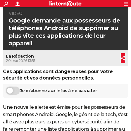
ACTUALITÉS
VIDEO
Connexion
S'inscrire
Rechercher
Société
Education
Villes
Politique
Faits Divers
Monde
+
SPORT
Google demande aux possesseurs de
téléphones Android de supprimer au
Football
Cyclisme
Forum
Coupe du monde 2026
Tennis
Rugby
CULTURE
plus vite ces applications de leur
TNT
Cinéma
Musique
Programme TV
Streaming
Sorties cinéma
+
appareil
FINANCE
Impôts
Immobilier
Banque
Crédit
Retraite
Epargne
Risques naturels par ville
Assurance
AUTO
La Rédaction
20 mai 2026 13:55
Réserver un essai
Berlines
Forum auto
Essais
Citadines
SUV
+
HIGH-TECH
Ces applications sont dangereuses pour votre
Meilleur smartphone
Ordinateurs
Guide high-tech
Mobiles
Internet
Jeux vidéo
+
sécurité et vos données personnelles.
BRICOLAGE
Aménagement intérieur
Cuisine
Jardinage
+
Forum
Extérieur
Salle de bains
Rangement
Je m'abonne aux Infos à ne pas rater
WEEK-END
Escapades
Expositions
Week-end nature
Guides de France
Patrimoine
Musées
+
LIFESTYLE
Une nouvelle alerte est émise pour les possesseurs de
Bien-être
Mode
+
Art de vivre
Loisirs
Modes de vie
smartphones Android. Google, le géant de la tech, s'est
SANTE
allié avec plusieurs experts en cybersécurité afin de
Guide de la santé
Médicaments
+
Alimentation
Maladies
Sommeil
VOYAGE
faire remonter une liste d'applications à supprimer au