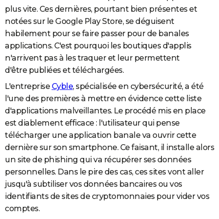
plus vite. Ces dernières, pourtant bien présentes et
City break
Voyage de noces
Climat
Destinations
Voyage nature
Forum
+
PHOTO
notées sur le Google Play Store, se déguisent
GUIDES D'ACHAT
habilement pour se faire passer pour de banales
applications. C'est pourquoi les boutiques d'applis
BONS PLANS
n'arrivent pas à les traquer et leur permettent
d'être publiées et téléchargées.
CARTE DE VOEUX
L'entreprise
Cyble
, spécialisée en cybersécurité, a été
Carte Bonne année
Carte Pâques
Carte de Noël
Carte Saint-Valentin
Carte d'anniversaire
DICTIONNAIRE
l'une des premières à mettre en évidence cette liste
Biographies
Expressions
Dictionnaire
Citations
Proverbes
d'applications malveillantes. Le procédé mis en place
PROGRAMME TV
est diablement efficace : l'utilisateur qui pense
COPAINS D'AVANT
télécharger une application banale va ouvrir cette
dernière sur son smartphone. Ce faisant, il installe alors
Se connecter
Collèges
Universités
Service militaire
S'inscrire
Lycées
Primaires
Entreprises
Avis de recherche
AVIS DE DÉCÈS
un site de phishing qui va récupérer ses données
FORUM
personnelles. Dans le pire des cas, ces sites vont aller
jusqu'à subtiliser vos données bancaires ou vos
Lifestyle
Sport
Television
Cinema
Bricolage
Culture
Auto
Voyage
identifiants de sites de cryptomonnaies pour vider vos
comptes.