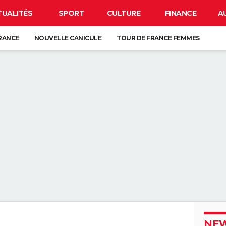
TUALITÉS
SPORT
CULTURE
FINANCE
A
FRANCE
NOUVELLE CANICULE
TOUR DE FRANCE FEMMES
IRUS EN FRANCE
BISON FUTÉ
LUNETTES POUR L'ÉCLIPSE
 DE LA VIE SUR TERRE : ELLE EST PLUS TARDIVE QUE LES PRÉCÉDENTES
É DEPUIS LE MOYEN ÂGE, ELLE EST EUROPÉENNE
ORD DE L'EXTINCTION IL Y A 30 ANS, RENAÎT GRÂCE À UN ARBRE
ESSE ? CE QUE VOUS DEVEZ ABSOLUMENT SAVOIR AVANT DE PRENDRE L
NEW