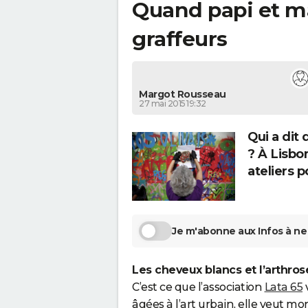
Quand papi et 
graffeurs
Margot Rousseau
27 mai 2015 19:32
Qui a dit 
? À Lisbo
ateliers p
Je m'abonne aux Infos à ne 
Les cheveux blancs et l’arthros
C’est ce que l’association
Lata 65
v
âgées à l’art urbain, elle veut 