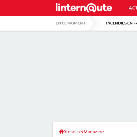
AC
EN CE MOMENT
INCENDIES EN 
MORT DE MICHEL DEJENEFFE
HANTAV
CARTE DE L'ÉCLIPSE SOLAIRE DU 12 AOÛT
UNE NOUVELLE DATE ÉVOQUÉE POUR LA FIN
C'EST LA LANGUE QUI A LE MOINS CHANG
LE PLUS GROS PERROQUET DU MONDE, AU B
QUELLE AMENDE EN CAS D'EXCÈS DE VIT
Insolite
Magazine