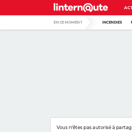
AC
EN CE MOMENT
INCENDIES
RÉSULTAT LOTO
LUNETTES POUR L'É
ALVARO FERNANDEZ, PHARMACIEN, À PROP
LES PSYCHOLOGUES SONT D'ACCORD : CE
DU CARTON AU LIEU DU GAZON : DE PLUS
DES POLICIERS DÉGUISÉS EN BUISSON V
Vous n'êtes pas autorisé à parta