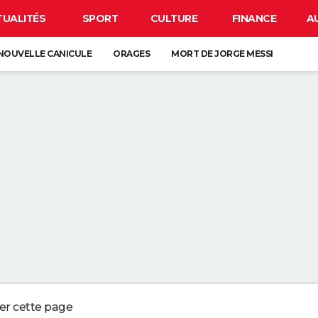
TUALITÉS
SPORT
CULTURE
FINANCE
A
NOUVELLE CANICULE
ORAGES
MORT DE JORGE MESSI
CLIPSE
CARTE DE L'ÉCLIPSE SOLAIRE DU 12 AOÛT
OS DU LAVAGE DES DRAPS : "L'IDÉAL EST DE LES CHANGER UNE FOIS P
UX QUI CONSERVENT LES REÇUS OU LES VIEUX TICKETS DE CAISSES NE
 EN PLUS DE JARDINIERS MISENT SUR CETTE MÉTHODE
ERBALISENT LES CONDUCTEURS UTILISANT LEUR TÉLÉPHONE AU VOLANT
ger cette page