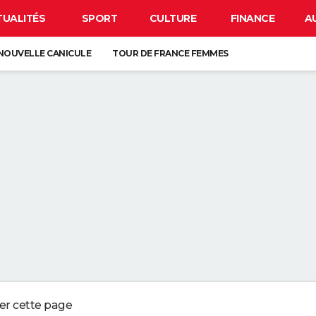
TUALITÉS
SPORT
CULTURE
FINANCE
A
NOUVELLE CANICULE
TOUR DE FRANCE FEMMES
IRUS EN FRANCE
BISON FUTÉ
LUNETTES POUR L'ÉCLIPSE
 DE LA VIE SUR TERRE : ELLE EST PLUS TARDIVE QUE LES PRÉCÉDENTES
É DEPUIS LE MOYEN ÂGE, ELLE EST EUROPÉENNE
ORD DE L'EXTINCTION IL Y A 30 ANS, RENAÎT GRÂCE À UN ARBRE
ESSE ? CE QUE VOUS DEVEZ ABSOLUMENT SAVOIR AVANT DE PRENDRE L
ger cette page