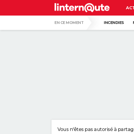
AC
EN CE MOMENT
INCENDIES
MORT DE MICHEL DEJENEFFE
HANTAV
CARTE DE L'ÉCLIPSE SOLAIRE DU 12 AOÛT
UNE NOUVELLE DATE ÉVOQUÉE POUR LA FIN
C'EST LA LANGUE QUI A LE MOINS CHANG
LE PLUS GROS PERROQUET DU MONDE, AU B
QUELLE AMENDE EN CAS D'EXCÈS DE VIT
Vous n'êtes pas autorisé à parta