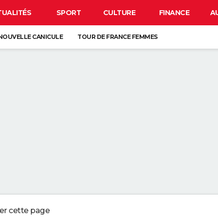
TUALITÉS
SPORT
CULTURE
FINANCE
A
NOUVELLE CANICULE
TOUR DE FRANCE FEMMES
EN FRANCE
BISON FUTÉ
LUNETTES POUR L'ÉCLIPSE
À DÉGRAISSER LA PAROI DE DOUCHE" : LA MEILLEURE SOLUTION SELON C
R LA VAISSELLE SALE S'ACCUMULER DANS L'ÉVIER N'EST PAS UN SIGNE 
 CHIEN QUI ÉTERNUE N'EST PAS MALADE, C'EST UN SIGNE POUR DIRE QU'
3 DÉTAILS À VÉRIFIER POUR CHOISIR UN BON MELON
ger cette page