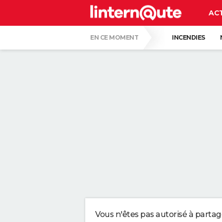
AC
EN CE MOMENT
INCENDIES
QUENTIN DUMONTIER
HANTAVIRUS 
CARTE DE L'ÉCLIPSE SOLAIRE DU 12 AOÛT
"APPLIQUER CE LIQUIDE VAISSELLE AIDE 
LES PSYCHOLOGUES SONT CLAIRS : LAISSE
TONY SILVESTRE, ÉDUCATEUR CANIN : "UN
CE CHEF ÉTOILÉ EST FORMEL : VOICI LES 
Vous n'êtes pas autorisé à parta