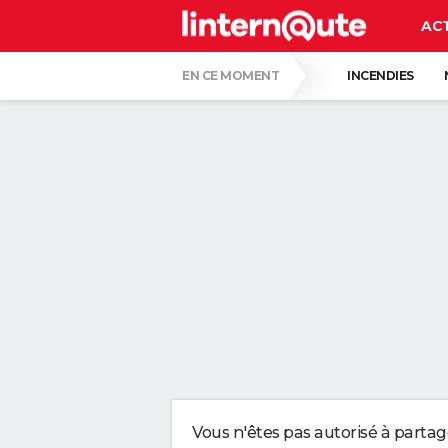
AC
EN CE MOMENT
INCENDIES
QUENTIN DUMONTIER
HANTAVIRUS 
CARTE DE L'ÉCLIPSE SOLAIRE DU 12 AOÛT
"APPLIQUER CE LIQUIDE VAISSELLE AIDE 
LES PSYCHOLOGUES SONT CLAIRS : LAISSE
TONY SILVESTRE, ÉDUCATEUR CANIN : "UN
CE CHEF ÉTOILÉ EST FORMEL : VOICI LES 
Vous n'êtes pas autorisé à parta