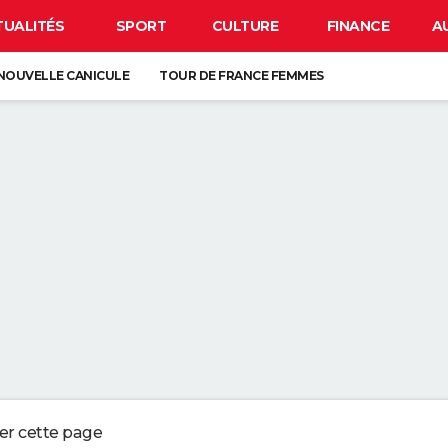
TUALITÉS
SPORT
CULTURE
FINANCE
A
NOUVELLE CANICULE
TOUR DE FRANCE FEMMES
EN FRANCE
BISON FUTÉ
LUNETTES POUR L'ÉCLIPSE
À DÉGRAISSER LA PAROI DE DOUCHE" : LA MEILLEURE SOLUTION SELON C
R LA VAISSELLE SALE S'ACCUMULER DANS L'ÉVIER N'EST PAS UN SIGNE 
 CHIEN QUI ÉTERNUE N'EST PAS MALADE, C'EST UN SIGNE POUR DIRE QU'
3 DÉTAILS À VÉRIFIER POUR CHOISIR UN BON MELON
ger cette page