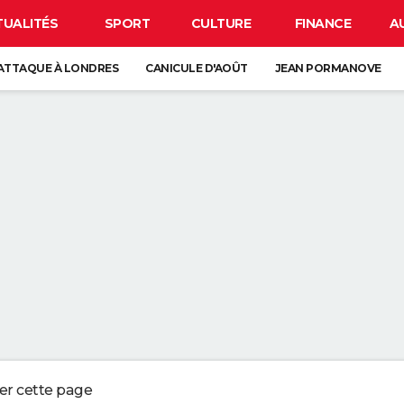
TUALITÉS
SPORT
CULTURE
FINANCE
A
ATTAQUE À LONDRES
CANICULE D'AOÛT
JEAN PORMANOVE
 LUNE
ORAGES
GUERRE EN IRAN
IR LA PEAU QUI PÈLE N'EST PAS ANODIN, C'EST LE SIGNE D'UN GROS 
REJOINDRE UN RÉSEAU WI-FI SANS CONNAITRE SON MOT DE PASSE
PAR LA NSA POUR BLOQUER LES HACKERS
LIGER CE PETIT POINT VERT SUR L'ÉCRAN DE VOTRE SMARTPHONE
ger cette page