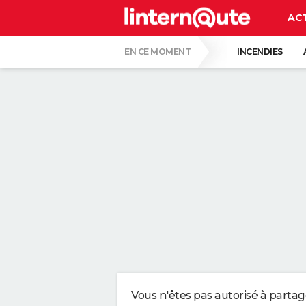
AC
EN CE MOMENT
INCENDIES
COLLISION D'UNE FUSÉE SPACE X AVEC LA
CARTE DE L'ÉCLIPSE SOLAIRE DU 12 AOÛT
ISABELLE GALLAY, DERMATOLOGUE : "AVO
VOICI DEUX TECHNIQUES ULTIMES POUR 
CE GESTE TOUT BÊTE EST RECOMMANDÉ 
POURQUOI IL NE FAUT SURTOUT PAS NÉG
Vous n'êtes pas autorisé à parta