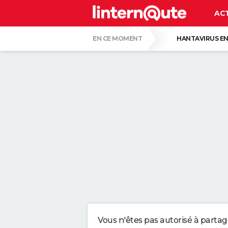
AC
EN CE MOMENT
HANTAVIRUS EN
PASCAL OBISPO
GUERRE EN IRAN
CETTE VOITURE ÉLECTRIQUE EST LA MOIN
EN 1997, ILS ONT RECOUVERT UNE FRICH
ERLING HAALAND, FOOTBALLEUR : "MON P
UN DÉFI RÉSERVÉ AUX GÉNIES : IL NE FA
Vous n'êtes pas autorisé à parta