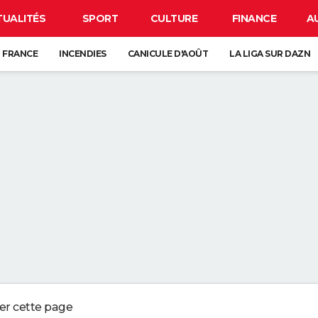
TUALITÉS
SPORT
CULTURE
FINANCE
A
 FRANCE
INCENDIES
CANICULE D'AOÛT
LA LIGA SUR DAZN
CARTE DE L'ÉCLIPSE SOLAIRE DU 12 AOÛT
S CHÈRE DE FRANCE : ELLE COCHE TOUTES LES CASES POUR VOS TRAJE
E DU COSTA RICA AVEC 12 000 TONNES D'ÉCORCES D'ORANGE. 16 ANS PL
LAT PRÉFÉRÉ EST QUELQUE CHOSE QUE JE NE PEUX PRESQUE JAMAIS MAN
UT DÉPLACER QU'UNE SEULE ALLUMETTE
ger cette page