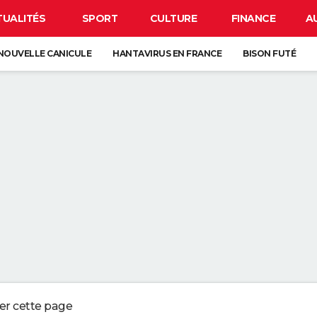
TUALITÉS
SPORT
CULTURE
FINANCE
A
NOUVELLE CANICULE
HANTAVIRUS EN FRANCE
BISON FUTÉ
CLIPSE
CARTE DE L'ÉCLIPSE SOLAIRE DU 12 AOÛT
À DÉGRAISSER LA PAROI DE DOUCHE" : LA MEILLEURE SOLUTION SELON C
R LA VAISSELLE SALE S'ACCUMULER DANS L'ÉVIER N'EST PAS UN SIGNE 
 CHIEN QUI ÉTERNUE N'EST PAS MALADE, C'EST UN SIGNE POUR DIRE QU'
3 DÉTAILS À VÉRIFIER POUR CHOISIR UN BON MELON
ger cette page