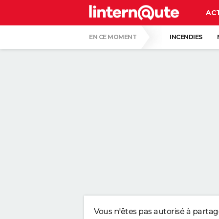
AC
EN CE MOMENT
INCENDIES
GUERRE EN IRAN
LUNETTES POUR L'É
"APPLIQUER CE LIQUIDE VAISSELLE AIDE 
LES PSYCHOLOGUES SONT CLAIRS : LAISSE
TONY SILVESTRE, ÉDUCATEUR CANIN : "UN
CE CHEF ÉTOILÉ EST FORMEL : VOICI LES 
Vous n'êtes pas autorisé à parta