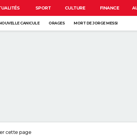
TUALITÉS
SPORT
CULTURE
FINANCE
A
NOUVELLE CANICULE
ORAGES
MORT DE JORGE MESSI
CLIPSE
CARTE DE L'ÉCLIPSE SOLAIRE DU 12 AOÛT
OS DU LAVAGE DES DRAPS : "L'IDÉAL EST DE LES CHANGER UNE FOIS P
UX QUI CONSERVENT LES REÇUS OU LES VIEUX TICKETS DE CAISSES NE
 EN PLUS DE JARDINIERS MISENT SUR CETTE MÉTHODE
ERBALISENT LES CONDUCTEURS UTILISANT LEUR TÉLÉPHONE AU VOLANT
ger cette page