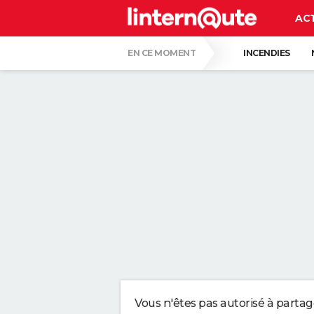
AC
EN CE MOMENT
INCENDIES
RÉSULTAT LOTO
LUNETTES POUR L'É
ALVARO FERNANDEZ, PHARMACIEN, À PROP
LES PSYCHOLOGUES SONT D'ACCORD : CE
DU CARTON AU LIEU DU GAZON : DE PLUS
DES POLICIERS DÉGUISÉS EN BUISSON V
Vous n'êtes pas autorisé à parta