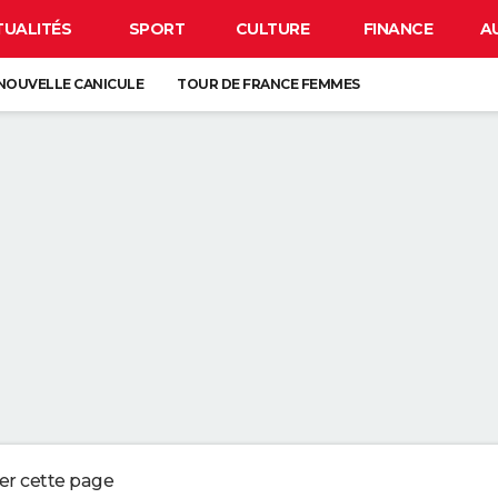
TUALITÉS
SPORT
CULTURE
FINANCE
A
NOUVELLE CANICULE
TOUR DE FRANCE FEMMES
EN FRANCE
BISON FUTÉ
LUNETTES POUR L'ÉCLIPSE
 À RECEVOIR DE L'ARGENT SUR LEUR COMPTE, LA PROCHAINE DATE DE
RE 7 H 30 ET 8 H DU MATIN ET JE PRENDS UN CAFÉ AVEC DES PETITS BIS
TOUJOURS COMME POUR GLADIATOR : IL DÉFIE MÊME UNE STAR DU CATC
LETTES DE GLISSER DANS TOUS LES SENS ?
ger cette page