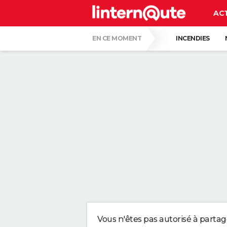
AC
EN CE MOMENT
INCENDIES
QUENTIN DUMONTIER
HANTAVIRUS 
CARTE DE L'ÉCLIPSE SOLAIRE DU 12 AOÛT
3 MILLIONS DE FRANÇAIS ONT COMMENCÉ
CARLA VILLA, 101 ANS : "JE ME LÈVE ENT
À 62 ANS, RUSSELL CROWE S'ENTRAÎNE 
COMMENT EMPÊCHER LA LUNETTE DES TOI
Vous n'êtes pas autorisé à parta