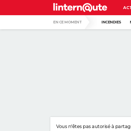
AC
EN CE MOMENT
INCENDIES
GUERRE EN IRAN
CARTE DE L'ÉCLIPSE
LES PSYCHOLOGUES SONT CLAIRS : LAISSE
TONY SILVESTRE, ÉDUCATEUR CANIN : "UN
CE CHEF ÉTOILÉ EST FORMEL : VOICI LES 
MEILLEUR QUE LA CRÈME SOLAIRE ? CE M
Vous n'êtes pas autorisé à parta