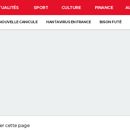
TUALITÉS
SPORT
CULTURE
FINANCE
A
NOUVELLE CANICULE
HANTAVIRUS EN FRANCE
BISON FUTÉ
 SOLAIRE DU 12 AOÛT
R LA VAISSELLE SALE S'ACCUMULER DANS L'ÉVIER N'EST PAS UN SIGNE 
 CHIEN QUI ÉTERNUE N'EST PAS MALADE, C'EST UN SIGNE POUR DIRE QU'
3 DÉTAILS À VÉRIFIER POUR CHOISIR UN BON MELON
AILLOT DE BAIN PROTÈGE DU SOLEIL MÊME APRÈS LA BAIGNADE
ger cette page