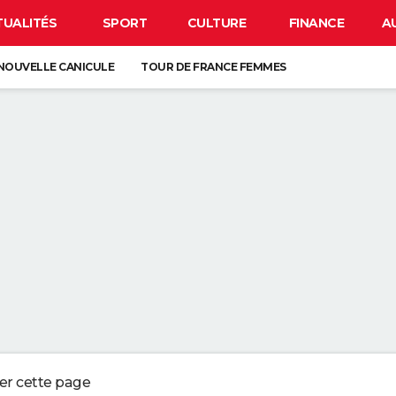
TUALITÉS
SPORT
CULTURE
FINANCE
A
NOUVELLE CANICULE
TOUR DE FRANCE FEMMES
EN FRANCE
BISON FUTÉ
LUNETTES POUR L'ÉCLIPSE
À DÉGRAISSER LA PAROI DE DOUCHE" : LA MEILLEURE SOLUTION SELON C
R LA VAISSELLE SALE S'ACCUMULER DANS L'ÉVIER N'EST PAS UN SIGNE 
 CHIEN QUI ÉTERNUE N'EST PAS MALADE, C'EST UN SIGNE POUR DIRE QU'
3 DÉTAILS À VÉRIFIER POUR CHOISIR UN BON MELON
ger cette page