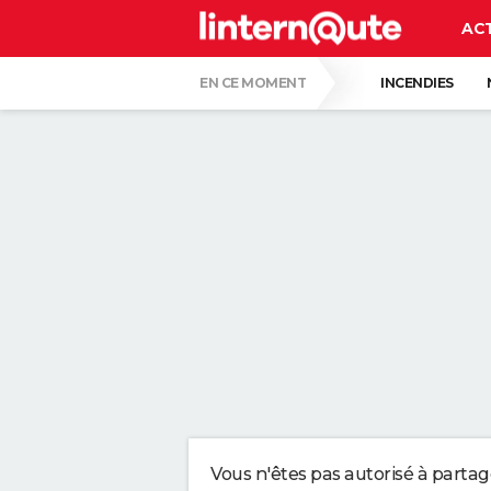
AC
EN CE MOMENT
INCENDIES
QUENTIN DUMONTIER
HANTAVIRUS 
CARTE DE L'ÉCLIPSE SOLAIRE DU 12 AOÛT
"APPLIQUER CE LIQUIDE VAISSELLE AIDE 
LES PSYCHOLOGUES SONT CLAIRS : LAISSE
TONY SILVESTRE, ÉDUCATEUR CANIN : "UN
CE CHEF ÉTOILÉ EST FORMEL : VOICI LES 
Vous n'êtes pas autorisé à parta