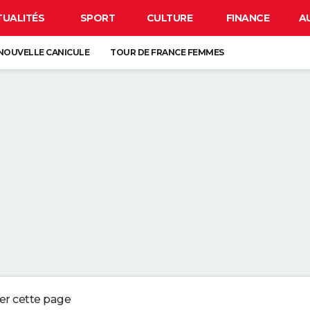
TUALITÉS
SPORT
CULTURE
FINANCE
A
NOUVELLE CANICULE
TOUR DE FRANCE FEMMES
EN FRANCE
BISON FUTÉ
LUNETTES POUR L'ÉCLIPSE
À DÉGRAISSER LA PAROI DE DOUCHE" : LA MEILLEURE SOLUTION SELON C
R LA VAISSELLE SALE S'ACCUMULER DANS L'ÉVIER N'EST PAS UN SIGNE 
 CHIEN QUI ÉTERNUE N'EST PAS MALADE, C'EST UN SIGNE POUR DIRE QU'
3 DÉTAILS À VÉRIFIER POUR CHOISIR UN BON MELON
ger cette page