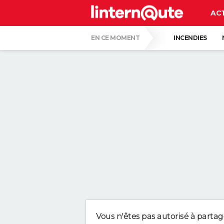
AC
EN CE MOMENT
INCENDIES
QUENTIN DUMONTIER
HANTAVIRUS 
CARTE DE L'ÉCLIPSE SOLAIRE DU 12 AOÛT
"APPLIQUER CE LIQUIDE VAISSELLE AIDE 
LES PSYCHOLOGUES SONT CLAIRS : LAISSE
TONY SILVESTRE, ÉDUCATEUR CANIN : "UN
CE CHEF ÉTOILÉ EST FORMEL : VOICI LES 
Vous n'êtes pas autorisé à parta