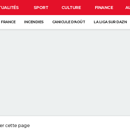
TUALITÉS
SPORT
CULTURE
FINANCE
A
 FRANCE
INCENDIES
CANICULE D'AOÛT
LA LIGA SUR DAZN
CARTE DE L'ÉCLIPSE SOLAIRE DU 12 AOÛT
ANCE : L'UN D'ENTRE EUX SE CACHE FORCÉMENT PRÈS DE CHEZ VOUS
VE-VAISSELLE DEVRAIENT ÊTRE VOS MEILLEURES ALLIÉES DANS LA SALLE
UR LE SABLE SEC DE LA PLAGE PEUT NÉCESSITER JUSQU'À PRÈS DE TRO
 QUI CONSERVENT DES SOUVENIRS DE L'ENFANCE DE LEURS ENFANTS NE
ger cette page