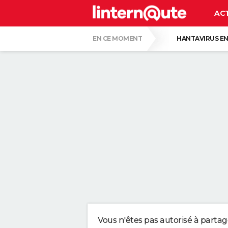
AC
EN CE MOMENT
HANTAVIRUS EN
PASCAL OBISPO
GUERRE EN IRAN
CE SONT LES PLUS BEAUX JARDINS DE FR
VOICI POURQUOI LES PASTILLES POUR LA
SERGIO LOPEZ LOPEZ, KINÉ : "MARCHER S
SELON LA PSYCHOLOGIE, LES PERSONNES
Vous n'êtes pas autorisé à parta