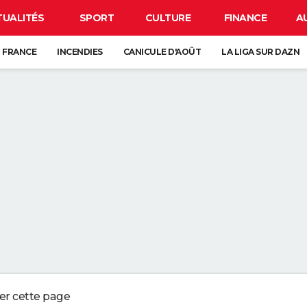
TUALITÉS
SPORT
CULTURE
FINANCE
A
 FRANCE
INCENDIES
CANICULE D'AOÛT
LA LIGA SUR DAZN
CARTE DE L'ÉCLIPSE SOLAIRE DU 12 AOÛT
S CHÈRE DE FRANCE : ELLE COCHE TOUTES LES CASES POUR VOS TRAJE
E DU COSTA RICA AVEC 12 000 TONNES D'ÉCORCES D'ORANGE. 16 ANS PL
LAT PRÉFÉRÉ EST QUELQUE CHOSE QUE JE NE PEUX PRESQUE JAMAIS MAN
UT DÉPLACER QU'UNE SEULE ALLUMETTE
ger cette page