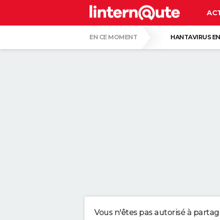
AC
EN CE MOMENT
HANTAVIRUS EN
PASCAL OBISPO
GUERRE EN IRAN
CETTE VOITURE ÉLECTRIQUE EST LA MOIN
EN 1997, ILS ONT RECOUVERT UNE FRICH
ERLING HAALAND, FOOTBALLEUR : "MON P
UN DÉFI RÉSERVÉ AUX GÉNIES : IL NE FA
Vous n'êtes pas autorisé à parta