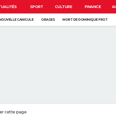
TUALITÉS
SPORT
CULTURE
FINANCE
A
NOUVELLE CANICULE
ORAGES
MORT DE DOMINIQUE FROT
E
CARTE DE L'ÉCLIPSE SOLAIRE DU 12 AOÛT
OS DU LAVAGE DES DRAPS : "L'IDÉAL EST DE LES CHANGER UNE FOIS P
UX QUI CONSERVENT LES REÇUS OU LES VIEUX TICKETS DE CAISSES NE
 EN PLUS DE JARDINIERS MISENT SUR CETTE MÉTHODE
ERBALISENT LES CONDUCTEURS UTILISANT LEUR TÉLÉPHONE AU VOLANT
ger cette page