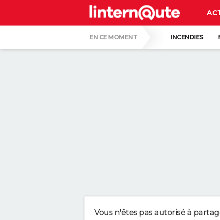
AC
EN CE MOMENT
INCENDIES
JOE BIDEN
LUNETTES POUR L'ÉCLIPS
ALVARO FERNANDEZ, PHARMACIEN, À PROP
LES PSYCHOLOGUES SONT D'ACCORD : CE
DU CARTON AU LIEU DU GAZON : DE PLUS
DES POLICIERS DÉGUISÉS EN BUISSON V
Vous n'êtes pas autorisé à parta