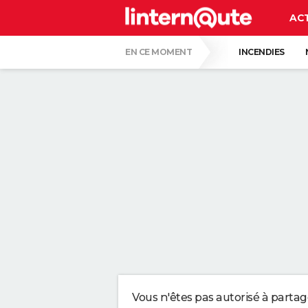
AC
EN CE MOMENT
INCENDIES
QUENTIN DUMONTIER
HANTAVIRUS 
CARTE DE L'ÉCLIPSE SOLAIRE DU 12 AOÛT
"APPLIQUER CE LIQUIDE VAISSELLE AIDE 
LES PSYCHOLOGUES SONT CLAIRS : LAISSE
TONY SILVESTRE, ÉDUCATEUR CANIN : "UN
CE CHEF ÉTOILÉ EST FORMEL : VOICI LES 
Vous n'êtes pas autorisé à parta