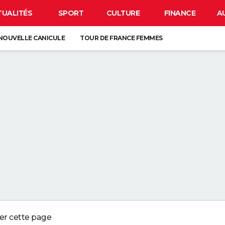
TUALITÉS
SPORT
CULTURE
FINANCE
A
NOUVELLE CANICULE
TOUR DE FRANCE FEMMES
EN FRANCE
BISON FUTÉ
LUNETTES POUR L'ÉCLIPSE
À DÉGRAISSER LA PAROI DE DOUCHE" : LA MEILLEURE SOLUTION SELON C
R LA VAISSELLE SALE S'ACCUMULER DANS L'ÉVIER N'EST PAS UN SIGNE 
 CHIEN QUI ÉTERNUE N'EST PAS MALADE, C'EST UN SIGNE POUR DIRE QU'
3 DÉTAILS À VÉRIFIER POUR CHOISIR UN BON MELON
ger cette page