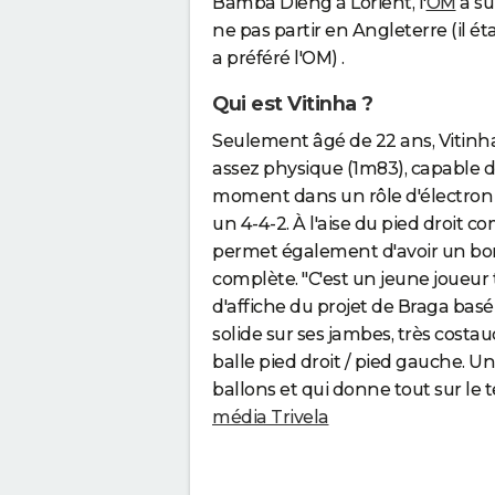
Bamba Dieng à Lorient, l'
OM
a su
ne pas partir en Angleterre (il 
a préféré l'OM) .
Qui est Vitinha ?
Seulement âgé de 22 ans, Vitinha
assez physique (1m83), capable d
moment dans un rôle d'électron li
un 4-4-2. À l'aise du pied droit c
permet également d'avoir un bon 
complète. "C'est un jeune joueur 
d'affiche du projet de Braga basé
solide sur ses jambes, très costa
balle pied droit / pied gauche. U
ballons et qui donne tout sur le t
média Trivela