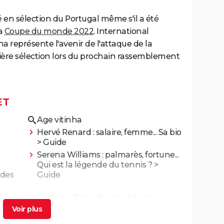
 en sélection du Portugal même s'il a été
la
Coupe du monde 2022
. International
nha représente l'avenir de l'attaque de la
mière sélection lors du prochain rassemblement
ET
Age vitinha
Hervé Renard : salaire, femme... Sa bio
> Guide
Serena Williams : palmarès, fortune...
Qui est la légende du tennis ?
>
 des
Guide
ite
Cristiano Ronaldo : son âge est
veau
étonnant et son niveau toujours
éclatant
> Accueil - Football