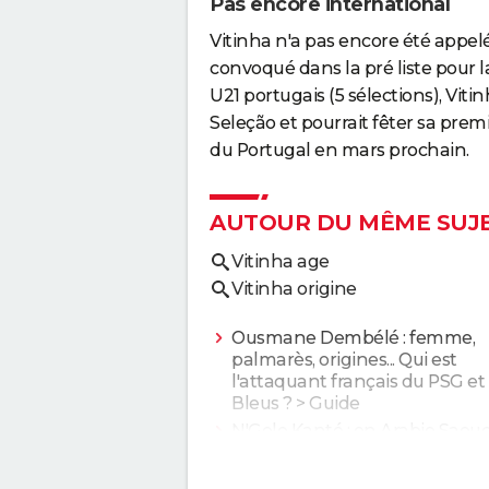
Pas encore international
Vitinha n'a pas encore été appelé
convoqué dans la pré liste pour 
U21 portugais (5 sélections), Viti
Seleção et pourrait fêter sa pre
du Portugal en mars prochain.
AUTOUR DU MÊME SUJ
Vitinha age
Vitinha origine
Ousmane Dembélé : femme,
palmarès, origines... Qui est
l'attaquant français du PSG et
Bleus ?
> Guide
N'Golo Kanté : en Arabie Saoud
pas que pour le salaire, son ni
est étincelant
> Guide