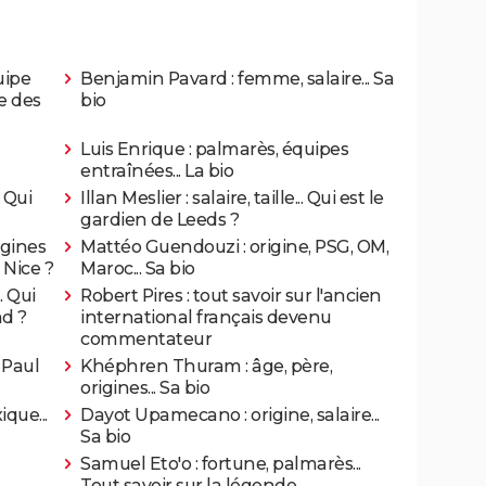
uipe
Benjamin Pavard : femme, salaire... Sa
te des
bio
Luis Enrique : palmarès, équipes
entraînées... La bio
 Qui
Illan Meslier : salaire, taille... Qui est le
gardien de Leeds ?
igines
Mattéo Guendouzi : origine, PSG, OM,
 Nice ?
Maroc... Sa bio
. Qui
Robert Pires : tout savoir sur l'ancien
nd ?
international français devenu
commentateur
 Paul
Khéphren Thuram : âge, père,
origines... Sa bio
que...
Dayot Upamecano : origine, salaire...
Sa bio
Samuel Eto'o : fortune, palmarès...
Tout savoir sur la légende