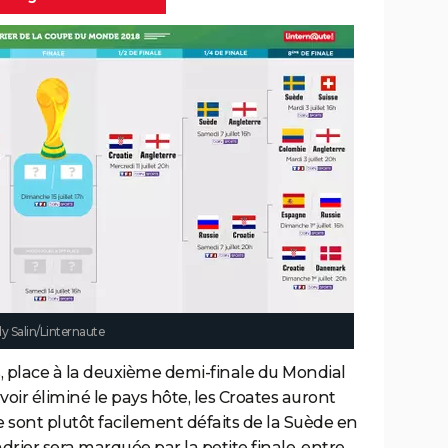
 Salin/Linternaute
s, place à la deuxième demi-finale du Mondial
voir éliminé le pays hôte, les Croates auront
 se sont plutôt facilement défaits de la Suède en
ndrier sera marquée par la petite finale, entre