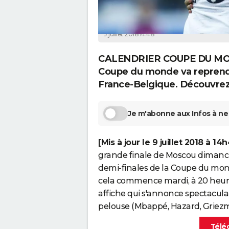
La Rédaction
9 juillet 2018 14:48
CALENDRIER COUPE DU MONDE
Coupe du monde va reprendre
France-Belgique. Découvrez 
Je m'abonne aux Infos à ne 
[Mis à jour le 9 juillet 2018 à 14
grande finale de Moscou dimanch
demi-finales de la Coupe du mo
cela commence mardi, à 20 heur
affiche qui s'annonce spectaculai
pelouse (Mbappé, Hazard, Griezma
Téléc