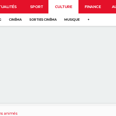
TUALITÉS
SPORT
CULTURE
FINANCE
A
G
CINÉMA
SORTIES CINÉMA
MUSIQUE
+
ns animés