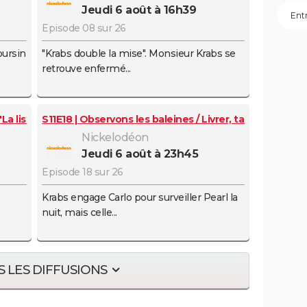
jeudi 6 août à 16h39
eb
Episode 08 sur 26
ook
oursin
"Krabs double la mise". Monsieur Krabs se
retrouve enfermé...
"La liste de courses"
S11E18 | Observons les baleines / Livrer, tacher, nettoy
Nickelodéon
jeudi 6 août à 23h45
Episode 18 sur 26
Krabs engage Carlo pour surveiller Pearl la
nuit, mais celle...
 LES DIFFUSIONS