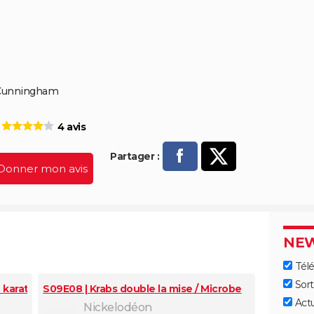
 Cunningham
4 avis
Partager :
Donner mon avis
P
arta
NEW
ger
Télé
sur
Sort
o karattaque!
S09E08 | Krabs double la mise / Microbe
Act
Fac
Nickelodéon