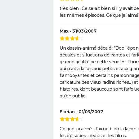
très bien : Ce serait bien si il y avai
les mêmes épisodes. Ce que jai aimé :
Max - 31/03/2007
Un dessin-animé décalé : "Bob l'épon
décalés et situations délirantes et farf
grande qualité de cette série est l'h
qui plait à la fois aux petits et aux g
flamboyantes et certains personnages 
caricature des vieux radins riches...) e
histoires, dont beaucoup sont farfelu
qu'on oublie.
Florian - 01/03/2007
Ce que jai aimé : J'aime bien la façon
les épisodes inédits et les films.