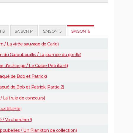
 13
SAISON 14
SAISON 15
SAISON 16
 / La virée sauvage de Carlo)
du Garoubouillis / La journée du gorille)
d'échange / Le Crabe Pétrifiant)
aqué de Bob et Patrick)
qué de Bob et Patrick, Partie 2)
 La truie de concours)
ustillante)
/ Va chercher !)
oubelles / Un Plankton de collection)