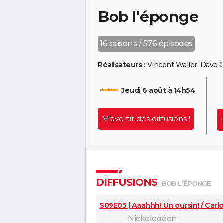
Bob l'éponge
16 saisons / 576 épisodes
Réalisateurs :
Vincent Waller, Dave
Jeudi 6 août à 14h54
M'avertir des diffusions !
DIFFUSIONS
BOB L'ÉPONGE
S09E05 | Aaahhh! Un oursin! / Carl
Nickelodéon