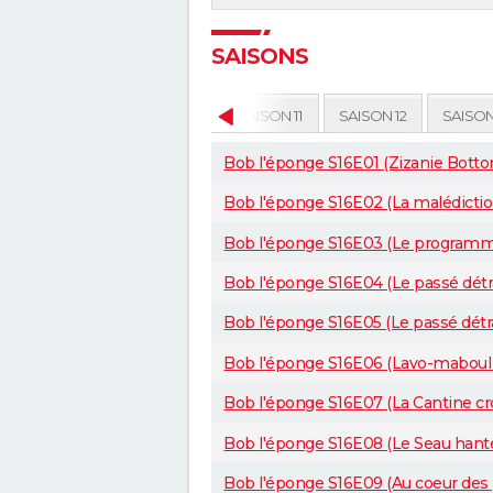
SAISONS
SAISON 9
SAISON 10
SAISON 11
SAISON 12
SAISON
Bob l'éponge S16E01 (Zizanie Bottom
Bob l'éponge S16E02 (La malédiction 
Bob l'éponge S16E03 (Le programme 
Bob l'éponge S16E04 (Le passé détr
Bob l'éponge S16E05 (Le passé détra
Bob l'éponge S16E06 (Lavo-maboul /
Bob l'éponge S16E07 (La Cantine cro
Bob l'éponge S16E08 (Le Seau hanté 
Bob l'éponge S16E09 (Au coeur des p