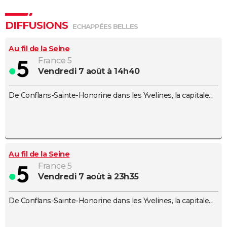
City break
Voyage de noces
Climat
Destinations
Voyage nature
Forum
+
PHOTO
DIFFUSIONS
ECHAPPÉES BELLES
GUIDES D'ACHAT
Au fil de la Seine
BONS PLANS
France 5
vendredi 7 août à 14h40
CARTE DE VOEUX
Carte Bonne année
Carte Pâques
Carte de Noël
Carte Saint-Valentin
Carte d'anniversaire
DICTIONNAIRE
De Conflans-Sainte-Honorine dans les Yvelines, la capitale...
Biographies
Expressions
Dictionnaire
Citations
Proverbes
PROGRAMME TV
COPAINS D'AVANT
Au fil de la Seine
Se connecter
Collèges
Universités
Service militaire
S'inscrire
Lycées
Primaires
Entreprises
Avis de recherche
AVIS DE DÉCÈS
France 5
vendredi 7 août à 23h35
FORUM
Lifestyle
Sport
Television
Cinema
Bricolage
Culture
Auto
Voyage
De Conflans-Sainte-Honorine dans les Yvelines, la capitale...