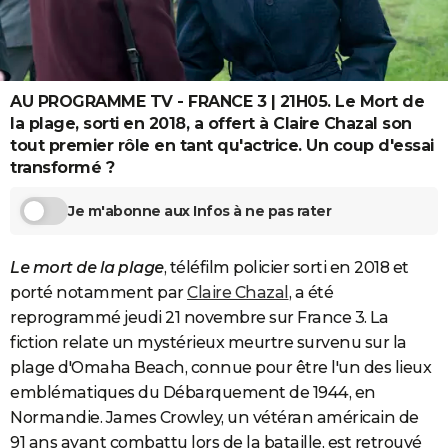
City break
Voyage de noces
Climat
Destinations
Voyage nature
Forum
+
PHOTO
GUIDES D'ACHAT
AU PROGRAMME TV - FRANCE 3 | 21H05. Le Mort de
BONS PLANS
la plage, sorti en 2018, a offert à Claire Chazal son
tout premier rôle en tant qu'actrice. Un coup d'essai
CARTE DE VOEUX
transformé ?
Carte Bonne année
Carte Pâques
Carte de Noël
Carte Saint-Valentin
Carte d'anniversaire
DICTIONNAIRE
Je m'abonne aux Infos à ne pas rater
Biographies
Expressions
Dictionnaire
Citations
Proverbes
PROGRAMME TV
Le mort de la plage
, téléfilm policier sorti en 2018 et
COPAINS D'AVANT
porté notamment par
Claire Chazal
, a été
Se connecter
Collèges
Universités
Service militaire
S'inscrire
Lycées
Primaires
Entreprises
Avis de recherche
AVIS DE DÉCÈS
reprogrammé jeudi 21 novembre sur France 3. La
fiction relate un mystérieux meurtre survenu sur la
FORUM
plage d'Omaha Beach, connue pour être l'un des lieux
Lifestyle
Sport
Television
Cinema
Bricolage
Culture
Auto
Voyage
emblématiques du Débarquement de 1944, en
Normandie. James Crowley, un vétéran américain de
91 ans ayant combattu lors de la bataille, est retrouvé