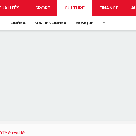
TUALITÉS
SPORT
CULTURE
FINANCE
A
G
CINÉMA
SORTIES CINÉMA
MUSIQUE
+
s
Télé réalité