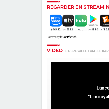
REGARDER EN STREAMI
Powered by
VIDEO
L'INCROYABLE FAMILLE KA
"L'incroya