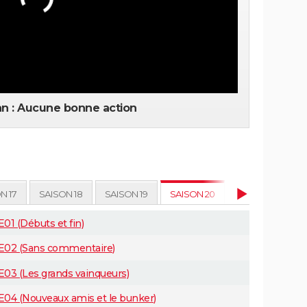
ian : Aucune bonne action
N 17
SAISON 18
SAISON 19
SAISON 20
E01 (Débuts et fin)
20E02 (Sans commentaire)
E03 (Les grands vainqueurs)
0E04 (Nouveaux amis et le bunker)