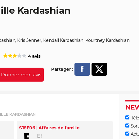
ille Kardashian
ashian, Kris Jenner, Kendall Kardashian, Kourtney Kardashian
4 avis
Partager :
Donner mon avis
P
arta
NEW
ger
ILLE KARDASHIAN
Télé
sur
Sort
S18E06 | Affaires de famille
Act
Fac
E !