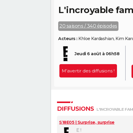
L'incroyable fam
20 saisons / 340 épisodes
Acteurs :
Khloe Kardashian, Kim Kard
Jeudi 6 août à 06h58
M'avertir des diffusions !
DIFFUSIONS
L'INCROYABLE FAM
S18E05 | Surprise, surprise
E !