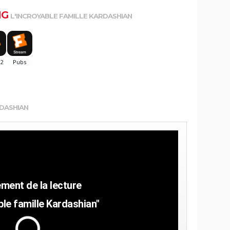
NG
L'INCROYABLE FAMILLE KARDASHIAN
RDASHIAN
ble famille Kardashian"