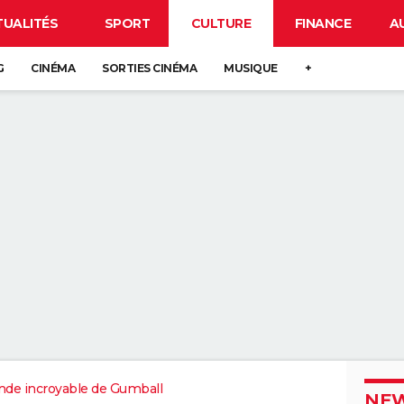
TUALITÉS
SPORT
CULTURE
FINANCE
A
G
CINÉMA
SORTIES CINÉMA
MUSIQUE
+
de incroyable de Gumball
NEW