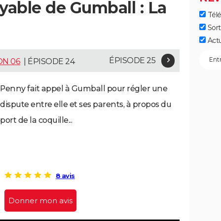
able de Gumball : La
Télé
Sort
Act
ÉPISODE 25
ON 06
| ÉPISODE 24
Penny fait appel à Gumball pour régler une
dispute entre elle et ses parents, à propos du
port de la coquille...
8 avis
Donner mon avis