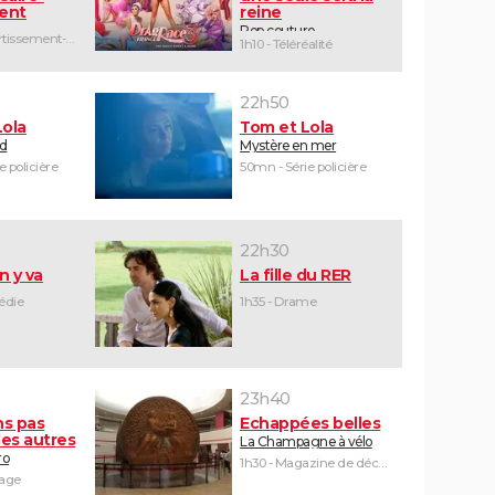
ent
reine
Pop couture
2h05 - Divertissement-humour
1h10 - Téléréalité
22h50
Lola
Tom et Lola
id
Mystère en mer
e policière
50mn - Série policière
22h30
n y va
La fille du RER
édie
1h35 - Drame
23h40
ns pas
Echappées belles
es autres
La Champagne à vélo
ro
1h30 - Magazine de découvertes
yage