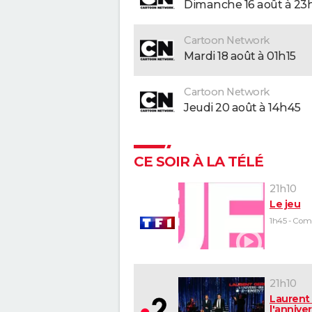
dimanche 16 août à 23
Cartoon Network
mardi 18 août à 01h15
Cartoon Network
jeudi 20 août à 14h45
CE SOIR À LA TÉLÉ
21h10
Le jeu
21h10
Laurent 
l'anniver