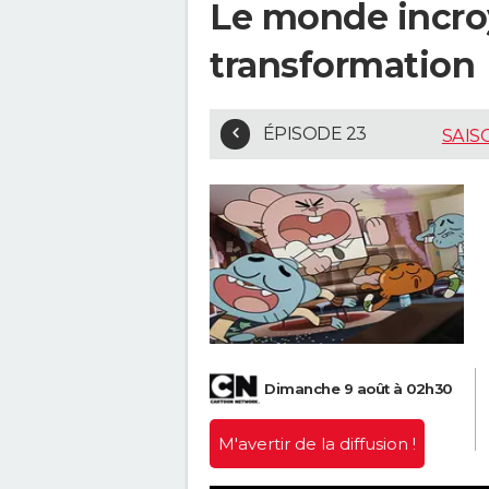
Le monde incroy
transformation
ÉPISODE 23
SAIS
Dimanche 9 août à 02h30
M'avertir
de la diffusion !