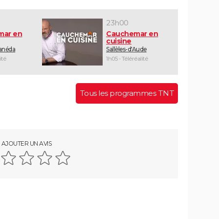
23h00
mar en
Cauchemar en
cuisine
Canéda
Sallèles-d'Aude
ité
1h05 - Téléréalité
Tous les programmes TNT
AJOUTER UN AVIS