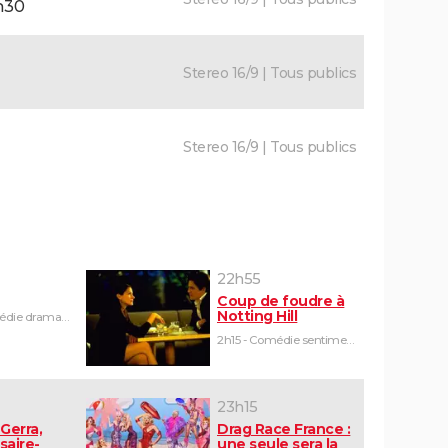
h30
Stereo 16/9 | Tous publics
Stereo 16/9 | Tous publics
22h55
Coup de foudre à
Notting Hill
1h45 - Comédie dramatique
2h15 - Comédie sentimentale
23h15
Gerra,
Drag Race France :
saire-
une seule sera la