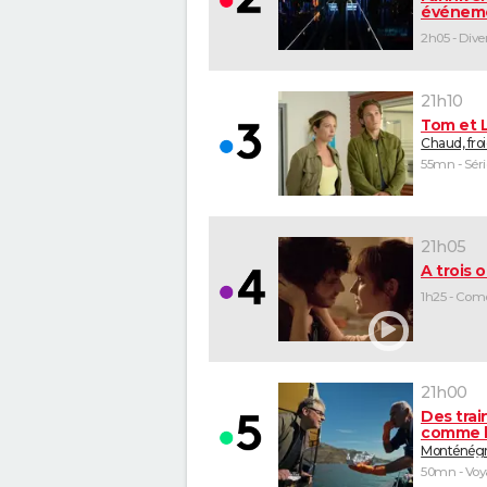
événem
21h10
Tom et 
Chaud, fro
55mn - Séri
21h05
A trois o
1h25 - Com
21h00
Des trai
comme l
Monténég
50mn - Vo