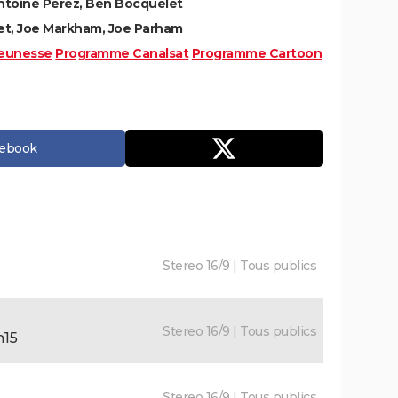
Antoine Perez, Ben Bocquelet
t, Joe Markham, Joe Parham
eunesse
Programme Canalsat
Programme Cartoon
cebook
Stereo 16/9 | Tous publics
Stereo 16/9 | Tous publics
h15
Stereo 16/9 | Tous publics