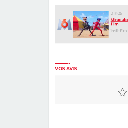
21h05
Miraculo
film
1h45 - Film
VOS AVIS