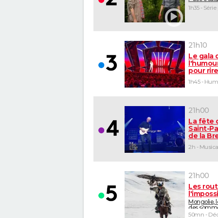
1h35 - Série
21h10
Le gala 
l'humour
pour rir
1h45 - Hu
21h00
La fête 
Saint-Pa
de la B
2h - Musica
21h00
Les rou
l'imposs
Mongolie, 
des somm
50mn - Déc