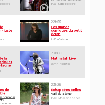
 policière
1h35 - Série policière
22h55
de
Les grands
 - juste
comiques du petit
e
écran
mour
1h55 - Culture
23h00
de la
Matmatah Live
trick et
55mn - Variétés
retagne
l
23h35
tes de
Echappées belles
ible
Au fil de la Seine
les nomades
1h30 - Magazine de découvertes
ets
ouvertes