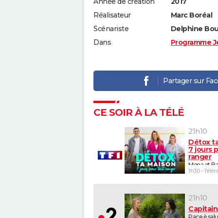
Année de création
2017
Réalisateur
Marc Boréal
Scénariste
Delphine Bour
Dans
Programme J
Partager sur Fa
CE SOIR À LA TÉLÉ
21h10
Détox t
7 jours 
ranger
Mona et Ba
1h30 - Télér
21h10
Capitai
Pace è sal