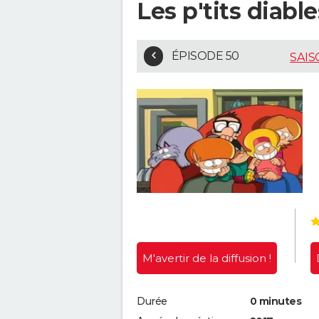
Les p'tits diabl
ÉPISODE 50
SAIS
M'avertir
de la diffusion !
Durée
0 minutes