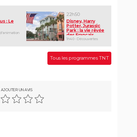
22h50
us : Le
Disney, Harry
Potter, Jurassic
Park : la vie rêvée
 d'animation
des Français
d'Orlando
1h40 - Découvertes
Tous les programmes TNT
AJOUTER UN AVIS