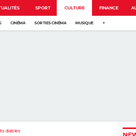
TUALITÉS
SPORT
CULTURE
FINANCE
A
G
CINÉMA
SORTIES CINÉMA
MUSIQUE
+
its diables
NEW