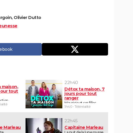
goin, Olivier Dutto
eunesse
cebook
22h40
a maison,
Détox ta maison, 7
pour tout
jours pour tout
ranger
stien
Mauricio et ses filles
éalité
1h40 - Téléréalité
22h45
ne Marleau
Capitaine Marleau
ute
La nuit de la lune rousse