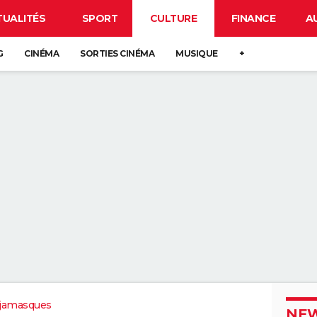
TUALITÉS
SPORT
CULTURE
FINANCE
A
G
CINÉMA
SORTIES CINÉMA
MUSIQUE
+
yjamasques
NEW