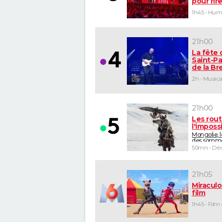
pour rir
1h45 - Hu
21h00
La fête 
Saint-Pa
de la B
2h - Musica
21h00
Les rou
l'imposs
Mongolie, 
des somm
50mn - Déc
21h05
Miraculo
film
1h45 - Film