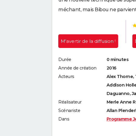
méchant, mais Bibou ne parvient p
M'avertir
de la diffusion !
Durée
0 minutes
Année de création
2016
Acteurs
Alex Thorne, 
Addison Holle
Daguanno, Ja
Réalisateur
Merle Anne Ri
Scénariste
Allan Plender
Dans
Programme J