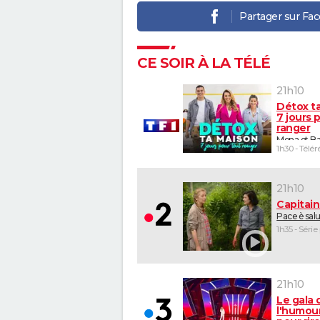
Partager sur Fa
CE SOIR À LA TÉLÉ
21h10
Détox t
7 jours 
ranger
Mona et Ba
1h30 - Télér
21h10
Capitai
Pace è sal
1h35 - Série
21h10
Le gala 
l'humour