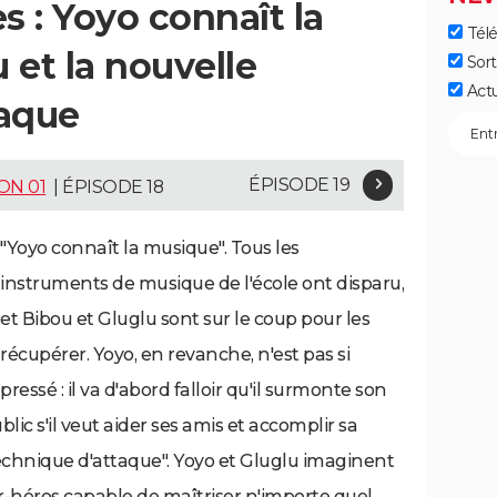
 : Yoyo connaît la
Télé
 et la nouvelle
Sort
Act
taque
ÉPISODE 19
ON 01
| ÉPISODE 18
"Yoyo connaît la musique". Tous les
instruments de musique de l'école ont disparu,
et Bibou et Gluglu sont sur le coup pour les
récupérer. Yoyo, en revanche, n'est pas si
pressé : il va d'abord falloir qu'il surmonte son
lic s'il veut aider ses amis et accomplir sa
 technique d'attaque". Yoyo et Gluglu imaginent
-héros capable de maîtriser n'importe quel