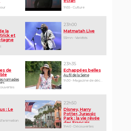
e
écran
mour
1h55 - Culture
23h00
de la
Matmatah Live
trick et
55mn - Variétés
retagne
l
23h35
tes de
Echappées belles
ible
Au fil de la Seine
les nomades
1h30 - Magazine de découvertes
ets
ouvertes
22h50
us : Le
Disney, Harry
Potter, Jurassic
Park : la vie rêvée
 d'animation
des Français
d'Orlando
1h40 - Découvertes