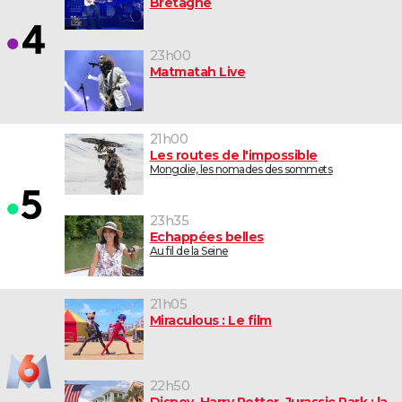
Bretagne
23h00
Matmatah Live
21h00
Les routes de l'impossible
Mongolie, les nomades des sommets
23h35
Echappées belles
Au fil de la Seine
21h05
Miraculous : Le film
22h50