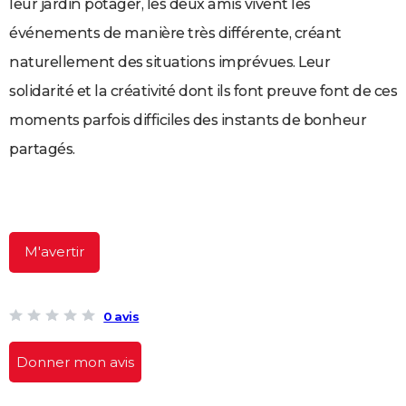
leur jardin potager, les deux amis vivent les
City break
Voyage de noces
Climat
Destinations
Voyage nature
Forum
+
PHOTO
événements de manière très différente, créant
GUIDES D'ACHAT
naturellement des situations imprévues. Leur
solidarité et la créativité dont ils font preuve font de ces
BONS PLANS
moments parfois difficiles des instants de bonheur
CARTE DE VOEUX
partagés.
Carte Bonne année
Carte Pâques
Carte de Noël
Carte Saint-Valentin
Carte d'anniversaire
DICTIONNAIRE
Biographies
Expressions
Dictionnaire
Citations
Proverbes
PROGRAMME TV
COPAINS D'AVANT
M'avertir
Se connecter
Collèges
Universités
Service militaire
S'inscrire
Lycées
Primaires
Entreprises
Avis de recherche
AVIS DE DÉCÈS
FORUM
0 avis
Lifestyle
Sport
Television
Cinema
Bricolage
Culture
Auto
Voyage
Donner mon avis