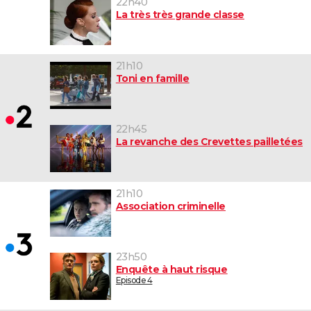
22h40
La très très grande classe
21h10
Toni en famille
22h45
La revanche des Crevettes pailletées
21h10
Association criminelle
23h50
Enquête à haut risque
Episode 4