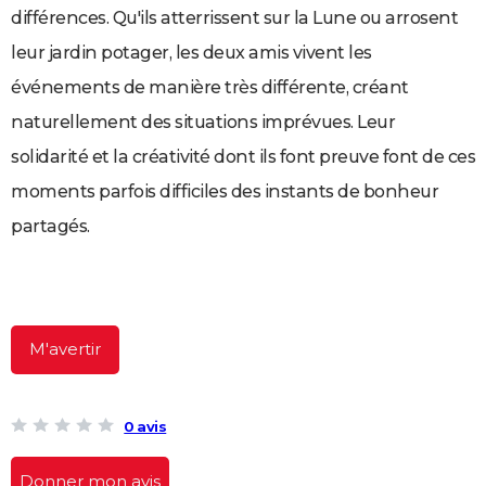
différences. Qu'ils atterrissent sur la Lune ou arrosent
City break
Voyage de noces
Climat
Destinations
Voyage nature
Forum
+
PHOTO
leur jardin potager, les deux amis vivent les
GUIDES D'ACHAT
événements de manière très différente, créant
BONS PLANS
naturellement des situations imprévues. Leur
solidarité et la créativité dont ils font preuve font de ces
CARTE DE VOEUX
moments parfois difficiles des instants de bonheur
Carte Bonne année
Carte Pâques
Carte de Noël
Carte Saint-Valentin
Carte d'anniversaire
DICTIONNAIRE
partagés.
Biographies
Expressions
Dictionnaire
Citations
Proverbes
PROGRAMME TV
COPAINS D'AVANT
Se connecter
Collèges
Universités
Service militaire
S'inscrire
Lycées
Primaires
Entreprises
Avis de recherche
AVIS DE DÉCÈS
M'avertir
FORUM
Lifestyle
Sport
Television
Cinema
Bricolage
Culture
Auto
Voyage
0 avis
Donner mon avis