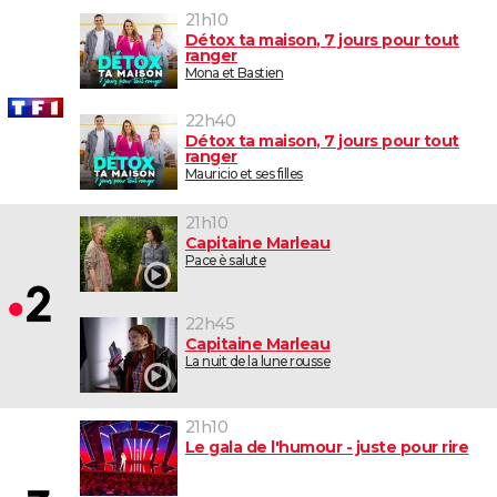
21h10
Détox ta maison, 7 jours pour tout
ranger
Mona et Bastien
22h40
Détox ta maison, 7 jours pour tout
ranger
Mauricio et ses filles
21h10
Capitaine Marleau
Pace è salute
22h45
Capitaine Marleau
La nuit de la lune rousse
21h10
Le gala de l'humour - juste pour rire