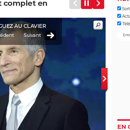
nt complet en
Sort
Act
Télé
GUEZ AU CLAVIER
cédent
Suivant
EN 