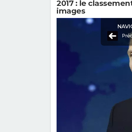
2017 : le classeme
images
NAVI
Pré