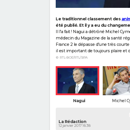
Le traditionnel classement des
ani
été publié. Et il y a eu du changeme
Il l'a fait ! Nagui a détrôné Michel C
médecin du Magazine de la santé régn
France 2 le dépasse d'une très courte
il est important de toujours plaire et 
© RTL-BOE/RTL/SIPA
Nagui
Michel 
La Rédaction
12 janvier 2017 16:38