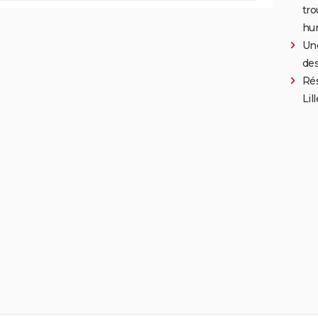
tro
hu
Une
des
Rés
Lill