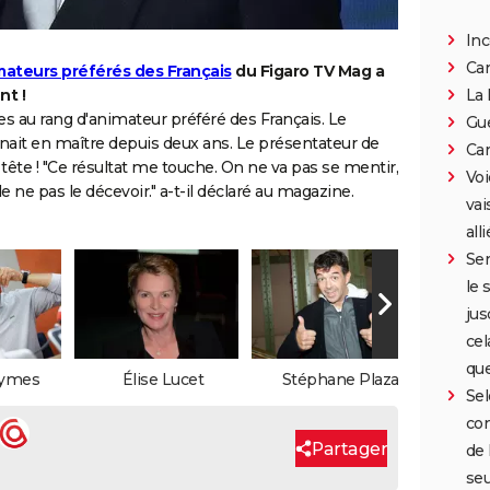
Inc
Can
mateurs préférés des Français
du Figaro TV Mag a
La 
nt !
ymes au rang d'animateur préféré des Français. Le
Gue
ait en maître depuis deux ans. Le présentateur de
Car
 tête ! "Ce résultat me touche. On ne va pas se mentir,
Voi
de ne pas le décevoir." a-t-il déclaré au magazine.
vai
all
Ser
le 
jus
cel
que
Cymes
Élise Lucet
Stéphane Plaza
Jean-
Sel
con
Partager
de 
seu