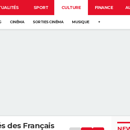
TUALITÉS
SPORT
CULTURE
FINANCE
A
G
CINÉMA
SORTIES CINÉMA
MUSIQUE
+
s des Français
NEW