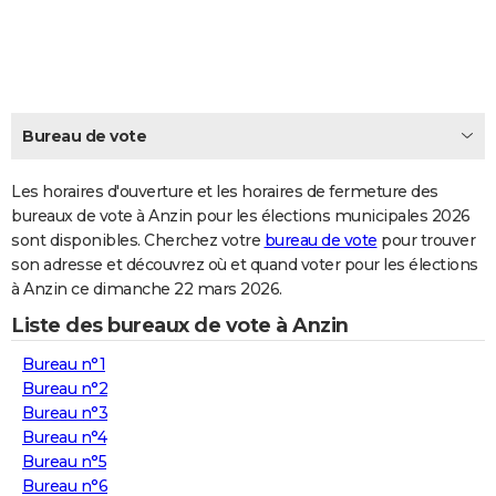
City break
Voyage de noces
Climat
Destinations
Voyage nature
Forum
+
PHOTO
GUIDES D'ACHAT
BONS PLANS
Bureau de vote
CARTE DE VOEUX
Les horaires d'ouverture et les horaires de fermeture des
Carte Bonne année
Carte Pâques
Carte de Noël
Carte Saint-Valentin
Carte d'anniversaire
DICTIONNAIRE
bureaux de vote à Anzin pour les élections municipales 2026
sont disponibles. Cherchez votre
bureau de vote
pour trouver
Biographies
Expressions
Dictionnaire
Citations
Proverbes
PROGRAMME TV
son adresse et découvrez où et quand voter pour les élections
à Anzin ce dimanche 22 mars 2026.
COPAINS D'AVANT
Liste des bureaux de vote à Anzin
Se connecter
Collèges
Universités
Service militaire
S'inscrire
Lycées
Primaires
Entreprises
Avis de recherche
AVIS DE DÉCÈS
Bureau n°1
FORUM
Bureau n°2
Bureau n°3
Lifestyle
Sport
Television
Cinema
Bricolage
Culture
Auto
Voyage
Bureau n°4
Bureau n°5
Bureau n°6