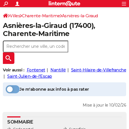
ACTUALITÉS
Connexion
S'inscrire
Villes
Charente-Maritime
Asnières-la-Giraud
Rechercher
Société
Education
Villes
Politique
Faits Divers
Monde
+
SPORT
Asnières-la-Giraud
(17400),
Football
Cyclisme
Forum
Coupe du monde 2026
Tennis
Rugby
CULTURE
Charente-Maritime
TNT
Cinéma
Musique
Programme TV
Streaming
Sorties cinéma
+
FINANCE
Impôts
Immobilier
Banque
Crédit
Retraite
Epargne
Risques naturels par ville
Assurance
AUTO
Réserver un essai
Berlines
Forum auto
Essais
Citadines
SUV
+
HIGH-TECH
Voir aussi :
Fontenet
Nantillé
Saint-Hilaire-de-Villefranche
Meilleur smartphone
Ordinateurs
Guide high-tech
Mobiles
Internet
Jeux vidéo
+
Saint-Julien-de-l'Escap
BRICOLAGE
Aménagement intérieur
Cuisine
Jardinage
+
Forum
Extérieur
Salle de bains
Rangement
WEEK-END
Je m'abonne aux infos à pas rater
Escapades
Expositions
Week-end nature
Guides de France
Patrimoine
Musées
+
LIFESTYLE
Mise à jour le 10/02/26
Bien-être
Mode
+
Art de vivre
Loisirs
Modes de vie
SANTE
SOMMAIRE
Guide de la santé
Médicaments
+
Alimentation
Maladies
Sommeil
VOYAGE